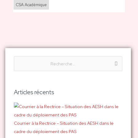
CSA Académique
R
e
c
h
Articles récents
e
r
c
h
Courrier à la Rectrice – Situation des AESH dans le
e
cadre du déploiement des PAS