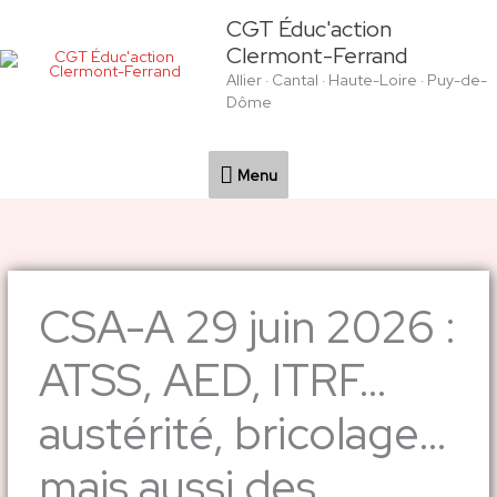
Aller
Menu
CGT Éduc'action
au
Clermont-Ferrand
contenu
Allier · Cantal · Haute-Loire · Puy-de-
Dôme
Menu
CSA-A 29 juin 2026 :
ATSS, AED, ITRF…
austérité, bricolage…
mais aussi des