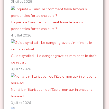
r
31 juillet 2026
:
Enquête – Canicule : comment travaillez-vous
pendant les fortes chaleurs ?
4 juillet 2026
Guide syndical – Le danger grave et imminent, le droit
de retrait
3 juillet 2026
Non à la militarisation de l’École, non aux injonctions
hors-sol !
3 juillet 2026