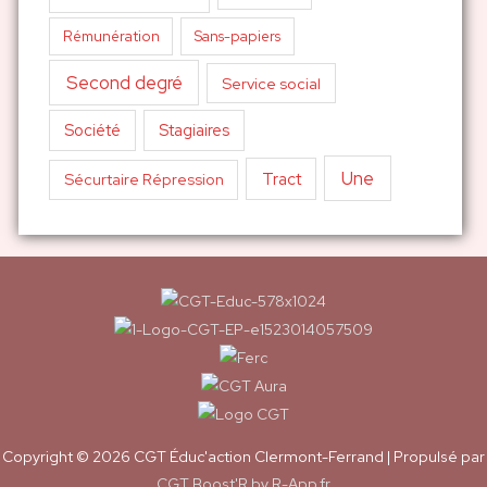
Sans-papiers
Rémunération
Second degré
Service social
Société
Stagiaires
Une
Tract
Sécurtaire Répression
Copyright © 2026
CGT Éduc'action Clermont-Ferrand
| Propulsé par
CGT Boost'R by R-App.fr