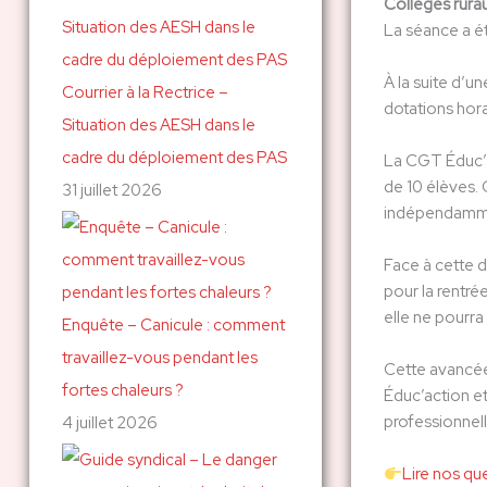
Collèges rurau
c
La séance a é
h
À la suite d’
Courrier à la Rectrice –
e
dotations hora
Situation des AESH dans le
r
cadre du déploiement des PAS
La CGT Éduc’a
de 10 élèves. O
31 juillet 2026
:
indépendammen
Face à cette d
pour la rentré
elle ne pourra
Enquête – Canicule : comment
travaillez-vous pendant les
Cette avancée 
fortes chaleurs ?
Éduc’action e
professionnel
4 juillet 2026
Lire nos qu