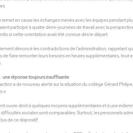
es.
n remet en cause les échanges menés avec les équipes pendant plus
ient participé à quatre demi-journées de travail avec la perspect
estis si cette orientation avait été connue dès le départ.
ement dénoncé les contradictions de l’administration, rappelant
 de faire remonter leurs besoins en heures supplémentaires, tout en
.
 : une réponse toujours insuffisante
tion a de nouveau alerté sur la situation du collège Gérard Philipe, 
s ».
nt ouvre droit à quelques moyens supplémentaires et à une indemnité
ifficultés sociales sont comparables. Surtout, les personnels admin
lus de ce dispositif.