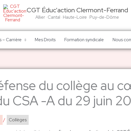
CGT Éduc'action Clermont-Ferrand
Allier · Cantal · Haute-Loire · Puy-de-Dôme
 – Carrière
Mes Droits
Formation syndicale
Nous con
éfense du collège au c
 du CSA -A du 29 juin 2
6
/
Collèges