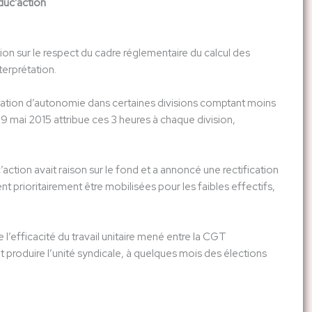
Éduc’action
n sur le respect du cadre réglementaire du calcul des
terprétation.
ation d’autonomie dans certaines divisions comptant moins
du 19 mai 2015 attribue ces 3 heures à chaque division,
ction avait raison sur le fond et a annoncé une rectification
t prioritairement être mobilisées pour les faibles effectifs,
 l’efficacité du travail unitaire mené entre la CGT
roduire l’unité syndicale, à quelques mois des élections