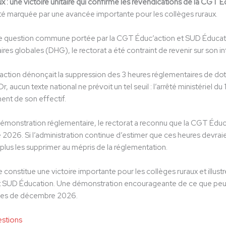
x : une victoire unitaire qui confirme les revendications de la CGT 
té marquée par une avancée importante pour les collèges ruraux.
une question commune portée par la CGT Éduc’action et SUD Éducatio
ires globales (DHG), le rectorat a été contraint de revenir sur son in
ction dénonçait la suppression des 3 heures réglementaires de dot
r, aucun texte national ne prévoit un tel seuil : l’arrêté ministériel 
t de son effectif.
émonstration réglementaire, le rectorat a reconnu que la CGT Éduc’a
e 2026. Si l’administration continue d’estimer que ces heures devraien
 plus les supprimer au mépris de la réglementation.
constitue une victoire importante pour les collèges ruraux et illustre
t SUD Éducation. Une démonstration encourageante de ce que peut p
les de décembre 2026.
estions