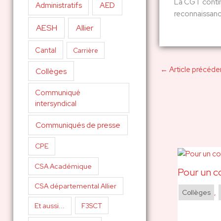
La CGT contin
AED
Administratifs
reconnaissanc
AESH
Allier
Cantal
Carrière
←
Article précéde
Collèges
Communiqué
intersyndical
Communiqués de presse
CPE
CSA Académique
Pour un c
CSA départemental Allier
Collèges
,
Et aussi...
F3SCT