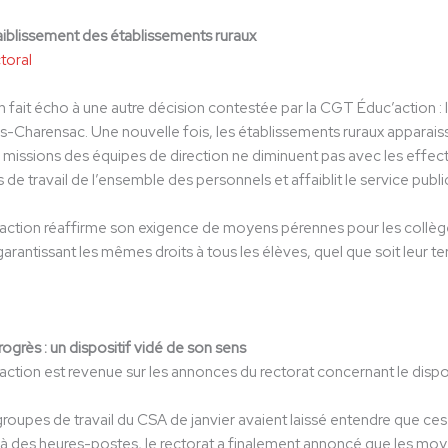
aiblissement des établissements ruraux
toral
 fait écho à une autre décision contestée par la CGT Éduc’action : 
es-Charensac. Une nouvelle fois, les établissements ruraux apparai
issions des équipes de direction ne diminuent pas avec les effect
 de travail de l’ensemble des personnels et affaiblit le service public
ction réaffirme son exigence de moyens pérennes pour les collèges
arantissant les mêmes droits à tous les élèves, quel que soit leur terr
ogrès : un dispositif vidé de son sens
tion est revenue sur les annonces du rectorat concernant le dispos
groupes de travail du CSA de janvier avaient laissé entendre que 
 à des heures-postes, le rectorat a finalement annoncé que les mo