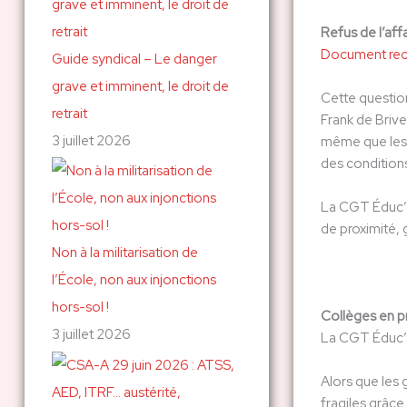
Refus de l’aff
Document rec
Guide syndical – Le danger
grave et imminent, le droit de
Cette question
retrait
Frank de Briv
3 juillet 2026
même que les m
des conditions
La CGT Éduc’a
de proximité, g
Non à la militarisation de
l’École, non aux injonctions
hors-sol !
Collèges en pr
3 juillet 2026
La CGT Éduc’ac
Alors que les 
fragiles grâce