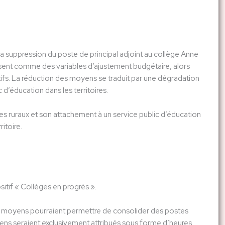
la suppression du poste de principal adjoint au collège Anne
ssent comme des variables d’ajustement budgétaire, alors
ifs. La réduction des moyens se traduit par une dégradation
 d’éducation dans les territoires.
 ruraux et son attachement à un service public d’éducation
itoire.
itif « Collèges en progrès ».
ces moyens pourraient permettre de consolider des postes
yens seraient exclusivement attribués sous forme d’heures