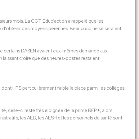
ieurs mois. La CGT Éduc’action a rappelé que les
ive d’obtenir des moyens pérennes. Beaucoup ne se seraient
 que certains DASEN avaient eux-mêmes demandé aux
 laissant croire que des heures-postes restaient
dont l’IPS particulièrement faible le place parmi les collèges
, celle-ci reste très éloignée de la prime REP+, alors
istratifs, les AED, les AESH et les personnels de santé sont