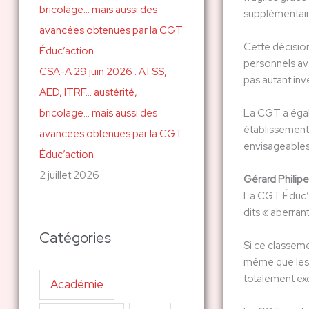
supplémentair
Cette décisio
personnels ava
CSA-A 29 juin 2026 : ATSS,
pas autant inv
AED, ITRF… austérité,
bricolage… mais aussi des
La CGT a égal
établissements
avancées obtenues par la CGT
envisageables
Éduc’action
2 juillet 2026
Gérard Philipe
La CGT Éduc’ac
dits « aberrant
Catégories
Si ce classeme
même que les d
totalement exc
Académie