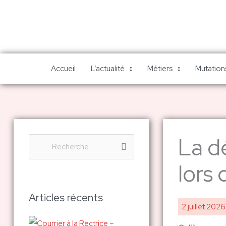
Aller
au
contenu
Accueil
L’actualité
Métiers
Mutations
La d
R
e
lors
c
h
Articles récents
2 juillet 202
e
r