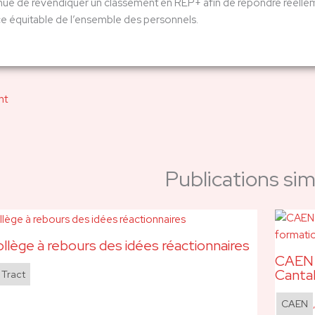
ue de revendiquer un classement en REP+ afin de répondre réelleme
e équitable de l’ensemble des personnels.
nt
Publications simi
ollège à rebours des idées réactionnaires
CAEN 1
Cantal
Tract
CAEN