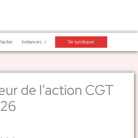
Se syndiquer
tacter
Instances
œur de l’action CGT
026