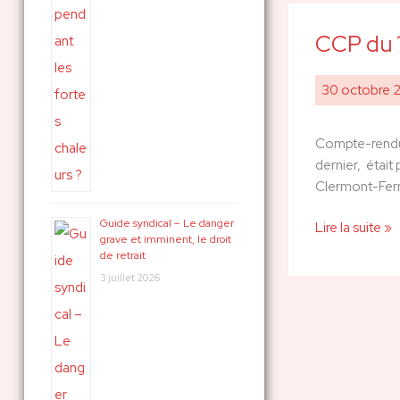
CCP du 
CCP
du
16/10/23
30 octobre 
Compte-rendu 
dernier, était
Clermont-Ferr
Guide syndical – Le danger
Lire la suite »
grave et imminent, le droit
de retrait
3 juillet 2026