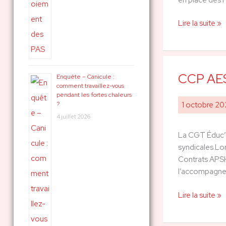
Lire la suite »
CCP AES
CCP
Enquête – Canicule :
comment travaillez-vous
AESH
pendant les fortes chaleurs
25
?
1 octobre 2
septembre
4 juillet 2026
2025
La CGT Éduc’a
syndicales.Lor
Contrats APSH
l’accompagnem
Lire la suite »