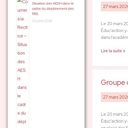
Situation des AESH dans le
travail
27 mars 20
c
cadre du déploiement des
AEd
PAS
h
–
31 juillet 2026
Le 20 mars 202
e
20
Éduc’action y 
mars
r
dans l’académ
:
Lire la suite »
Groupe d
Groupe
de
travail
27 mars 20
AESH
–
Le 20 mars 202
20
Éduc’action y 
mars
en place des 