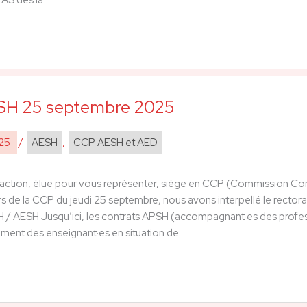
H 25 septembre 2025
025
/
AESH
,
CCP AESH et AED
ction, élue pour vous représenter, siège en CCP (Commission Consul
s de la CCP du jeudi 25 septembre, nous avons interpellé le rectorat
 / AESH Jusqu’ici, les contrats APSH (accompagnant·es des profes
ent des enseignant·es en situation de