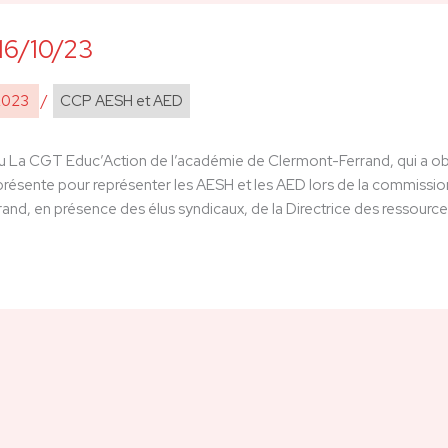
16/10/23
2023
/
CCP AESH et AED
La CGT Educ’Action de l’académie de Clermont-Ferrand, qui a obt
 présente pour représenter les AESH et les AED lors de la commission
and, en présence des élus syndicaux, de la Directrice des ressourc