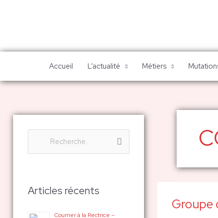
Aller
au
contenu
Accueil
L’actualité
Métiers
Mutations
C
R
e
c
h
Articles récents
Groupe d
e
Groupe
de
Courrier à la Rectrice –
r