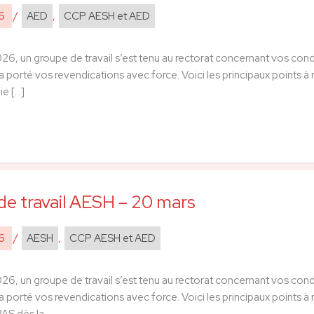
26
/
AED
,
CCP AESH et AED
6, un groupe de travail s’est tenu au rectorat concernant vos condit
a porté vos revendications avec force. Voici les principaux points à 
ie […]
e travail AESH – 20 mars
26
/
AESH
,
CCP AESH et AED
6, un groupe de travail s’est tenu au rectorat concernant vos condit
a porté vos revendications avec force. Voici les principaux points à 
PAS dès la