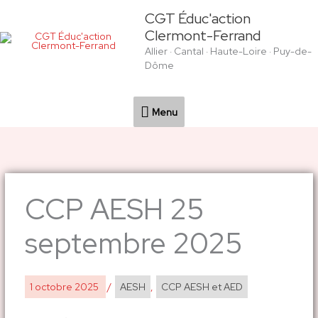
Aller
Menu
CGT Éduc'action
au
Clermont-Ferrand
contenu
Allier · Cantal · Haute-Loire · Puy-de-
Dôme
Menu
CCP AESH 25
septembre 2025
1 octobre 2025
/
AESH
,
CCP AESH et AED