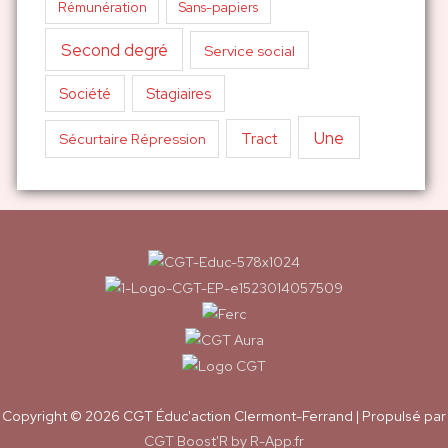
Sans-papiers
Rémunération
Second degré
Service social
Société
Stagiaires
Une
Tract
Sécurtaire Répression
Copyright © 2026
CGT Éduc'action Clermont-Ferrand
| Propulsé par
CGT Boost'R by R-App.fr