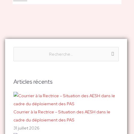
R
e
c
h
Articles récents
e
r
c
h
Courrier à la Rectrice – Situation des AESH dans le
e
cadre du déploiement des PAS
r
31 juillet 2026