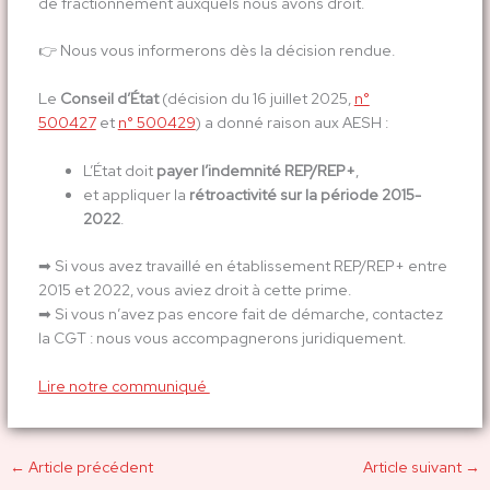
de fractionnement auxquels nous avons droit.
👉 Nous vous informerons dès la décision rendue.
Le
Conseil d’État
(décision du 16 juillet 2025,
n°
500427
et
n° 500429
) a donné raison aux AESH :
L’État doit
payer l’indemnité REP/REP+
,
et appliquer la
rétroactivité sur la période 2015-
2022
.
➡ Si vous avez travaillé en établissement REP/REP+ entre
2015 et 2022, vous aviez droit à cette prime.
➡ Si vous n’avez pas encore fait de démarche, contactez
la CGT : nous vous accompagnerons juridiquement.
Lire notre communiqué
←
Article précédent
Article suivant
→