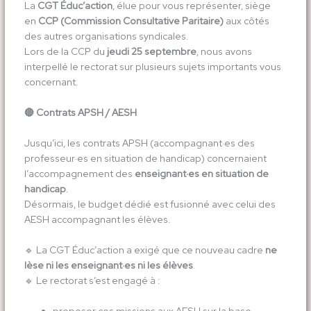
La
CGT Éduc’action
, élue pour vous représenter, siège
en
CCP (Commission Consultative Paritaire)
aux côtés
des autres organisations syndicales.
Lors de la CCP du
jeudi 25 septembre
, nous avons
interpellé le rectorat sur plusieurs sujets importants vous
concernant.
🔴 Contrats APSH / AESH
Jusqu’ici, les contrats APSH (accompagnant·es des
professeur·es en situation de handicap) concernaient
l’accompagnement des
enseignant·es en situation de
handicap
.
Désormais, le budget dédié est fusionné avec celui des
AESH accompagnant les élèves.
🔹 La CGT Éduc’action a exigé que ce nouveau cadre
ne
lèse ni les enseignant·es ni les élèves
.
🔹 Le rectorat s’est engagé à :
proposer ces missions aux AESH sur la base