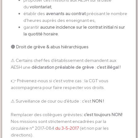
du
volontariat
,
établir des
avenants au contrat
précisant le nombre
d’heures auprès des enseignant·es,
garantir
aucune incidence sur le contrat initial ni sur
la quotité horaire
.
🔴
Droit de grève & abus hiérarchiques
⚠ Certains chef·fes d’établissement demandent aux
AESH une
déclaration préalable de grève
:
c’est illégal !
👉 Prévenez-nous si c’est votre cas : la CGT vous
accompagnera pour faire respecter vos droits.
⚠ Surveillance de cour ou d’étude : c’est
NON !
Remplacer des collègues grévistes
: c’est toujours NON!
Nos missions sont strictement encadrées par la
circulaire n° 2017-084
du 3-5-2017
(et non par les
directions).