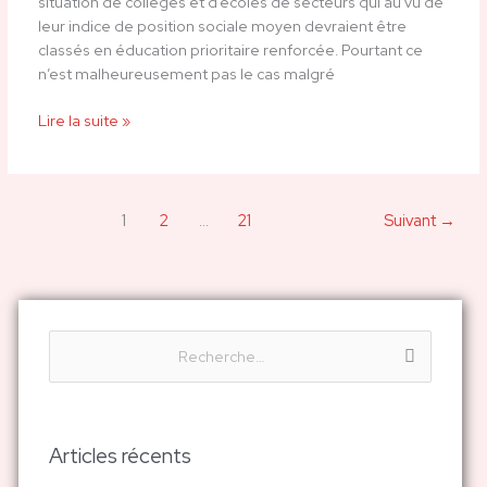
situation de collèges et d’écoles de secteurs qui au vu de
la
leur indice de position sociale moyen devraient être
carte
classés en éducation prioritaire renforcée. Pourtant ce
!
n’est malheureusement pas le cas malgré
Lire la suite »
1
2
…
21
Suivant
→
R
e
c
h
Articles récents
e