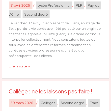
des
21 avril 2026
/
Lycée Professionnel
,
PLP
,
Puy-de-
stages
en
Dôme
,
Second degré
entreprise
!
Le vendredi 17 avril, un adolescent de 15 ans, en stage de
Rassemblement
3e, a perdu la vie après avoir été percuté par un engin de
28
chantier à Bagnols-sur-Cèze (Gard). Ce drame doit nous
avril
interpeller collectivement. Nous constatons toutes et
–
tous, avec les différentes réformes notamment en
11h
collèges et lycées professionnels, une évolution
–
préoccupante : des élèves
Riom
Lire la suite »
Collège : ne les laissons pas faire !
Collège
:
ne
30 mars 2026
/
Collèges
,
Second degré
,
Tract
les