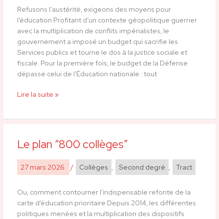
laissons
Refusons l’austérité, exigeons des moyens pour
pas
l’éducation Profitant d’un contexte géopolitique guerrier
faire
avec la multiplication de conflits impérialistes, le
!
gouvernement a imposé un budget qui sacrifie les
Services publics et tourne le dos à la justice sociale et
fiscale. Pour la première fois, le budget de la Défense
dépasse celui de l’Éducation nationale : tout
Lire la suite »
Le plan “800 collèges”
Le
plan
“800
27 mars 2026
/
Collèges
,
Second degré
,
Tract
collèges”
Ou, comment contourner l’indispensable refonte de la
carte d’éducation prioritaire Depuis 2014, les différentes
politiques menées et la multiplication des dispositifs