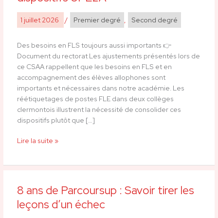
n’a
pas
1 juillet 2026
/
Premier degré
,
Second degré
sa
place
Des besoins en FLS toujours aussi importants 👉​
dans
Document du rectorat Les ajustements présentés lors de
les
ce CSAA rappellent que les besoins en FLS et en
dispositifs
accompagnement des élèves allophones sont
UPE2A
importants et nécessaires dans notre académie. Les
réétiquetages de postes FLE dans deux collèges
clermontois illustrent la nécessité de consolider ces
dispositifs plutôt que […]
Lire la suite »
8 ans de Parcoursup : Savoir tirer les
8
ans
leçons d’un échec
de