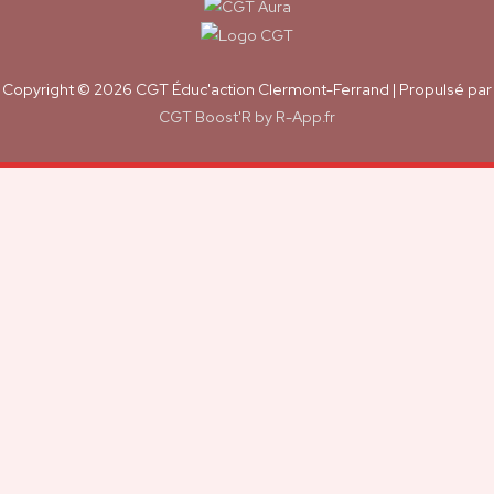
Copyright © 2026
CGT Éduc'action Clermont-Ferrand
| Propulsé par
CGT Boost'R by R-App.fr