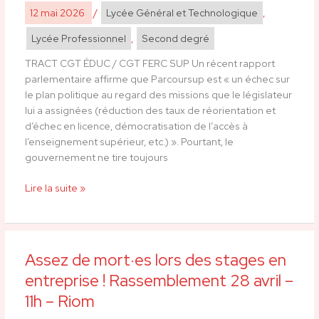
Parcoursup
12 mai 2026
/
Lycée Général et Technologique
,
:
Savoir
Lycée Professionnel
,
Second degré
tirer
TRACT CGT ÉDUC / CGT FERC SUP Un récent rapport
les
parlementaire affirme que Parcoursup est « un échec sur
leçons
le plan politique au regard des missions que le législateur
d’un
lui a assignées (réduction des taux de réorientation et
échec
d’échec en licence, démocratisation de l’accès à
l’enseignement supérieur, etc.) ». Pourtant, le
gouvernement ne tire toujours
Lire la suite »
Assez de mort·es lors des stages en
Assez
de
entreprise ! Rassemblement 28 avril –
mort·es
11h – Riom
lors