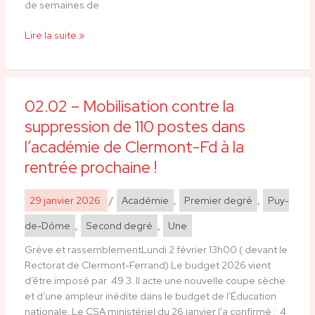
de semaines de
Lire la suite »
02.02 – Mobilisation contre la
02.02
–
suppression de 110 postes dans
Mobilisation
l’académie de Clermont-Fd à la
contre
rentrée prochaine !
la
suppression
de
29 janvier 2026
/
Académie
,
Premier degré
,
Puy-
110
de-Dôme
,
Second degré
,
Une
postes
dans
Grève et rassemblementLundi 2 février 13h00 ( devant le
l’académie
Rectorat de Clermont-Ferrand) Le budget 2026 vient
de
d’être imposé par 49.3. Il acte une nouvelle coupe sèche
Clermont-
et d’une ampleur inédite dans le budget de l’Éducation
Fd
nationale. Le CSA ministériel du 26 janvier l’a confirmé : 4