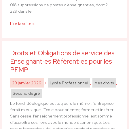
à
018 suppressions de postes d’enseignant·es, dont 2
la
229 dans le
rentrée
prochaine
Lire la suite »
!
Droits et Obligations de service des
Droits
et
Enseignant·es Référent·es pour les
Obligations
PFMP
de
service
29 janvier 2026
/
Lycée Professionnel
,
Mes droits
,
des
Enseignant·es
Second degré
Référent·es
pour
Le fond idéologique est toujours le même : l’entreprise
les
ferait mieux que l’École pour orienter, former et insérer.
PFMP
Sans cesse, l’enseignement professionnel est sommé
d’accroître ses liens avec le monde économique. Les
vertus formatrices de l’entreprise seraient novatrices et