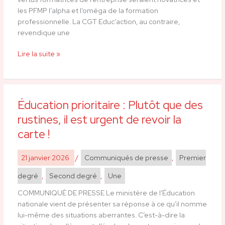
les PFMP l’alpha et l’oméga de la formation
professionnelle. La CGT Educ’action, au contraire,
revendique une
Lire la suite »
Éducation prioritaire : Plutôt que des
Éducation
prioritaire
rustines, il est urgent de revoir la
:
carte !
Plutôt
que
21 janvier 2026
/
Communiqués de presse
,
Premier
des
rustines,
degré
,
Second degré
,
Une
il
est
COMMUNIQUÉ DE PRESSE Le ministère de l’Éducation
urgent
nationale vient de présenter sa réponse à ce qu’il nomme
de
lui-même des situations aberrantes. C’est-à-dire la
revoir