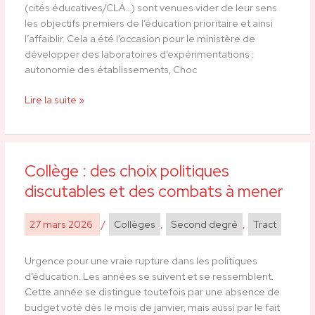
(cités éducatives/CLA…) sont venues vider de leur sens
les objectifs premiers de l’éducation prioritaire et ainsi
l’affaiblir. Cela a été l’occasion pour le ministère de
développer des laboratoires d’expérimentations :
autonomie des établissements, Choc
Lire la suite »
Collège : des choix politiques
Collège
:
discutables et des combats à mener
des
choix
27 mars 2026
/
Collèges
,
Second degré
,
Tract
politiques
discutables
Urgence pour une vraie rupture dans les politiques
et
d’éducation. Les années se suivent et se ressemblent.
des
Cette année se distingue toutefois par une absence de
combats
budget voté dès le mois de janvier, mais aussi par le fait
à