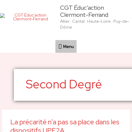
Aller
Menu
CGT Éduc'action
au
Clermont-Ferrand
contenu
Allier · Cantal · Haute-Loire · Puy-de-
Dôme
Menu
Second Degré
La précarité n’a pas sa place dans les
La
précarité
dispositifs UPE2A