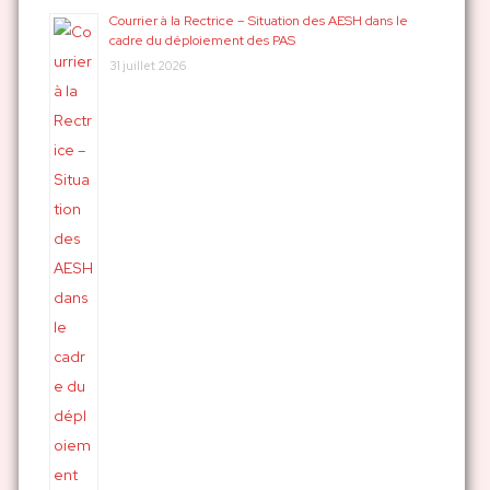
r
Courrier à la Rectrice – Situation des AESH dans le
cadre du déploiement des PAS
c
31 juillet 2026
h
e
r
: