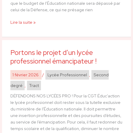
que le budget de l’Éducation nationale sera dépassé par
mener
celui de la Défense, ce qui ne présage rien
Lire la suite »
Portons le projet d’un lycée
Portons
le
professionnel émancipateur !
projet
d’un
1 février 2026
/
Lycée Professionnel
,
Second
lycée
professionnel
degré
,
Tract
émancipateur
DÉFENDONS NOS LYCÉES PRO ! Pour la CGT Éduc’action
!
le lycée professionnel doit rester sous la tutelle exclusive
du ministère de l’Éducation nationale. Il doit permettre
une insertion professionnelle et des poursuites d’études,
au service de l’émancipation. Pour cela, il faut redonner du
temps scolaire et de la qualification, diminuer le nombre