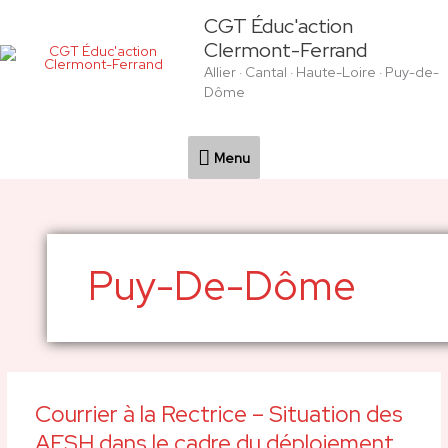
Aller
Menu
CGT Éduc'action
au
Clermont-Ferrand
contenu
Allier · Cantal · Haute-Loire · Puy-de-
Dôme
Menu
Puy-De-Dôme
Courrier à la Rectrice – Situation des
Courrier
à
AESH dans le cadre du déploiement