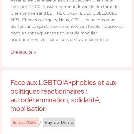
les
Ferrand) 12H00–Rassemblement devant le Rectorat de
personnels
Clermont-Ferrand LETTRE OUVERTE DES COLLÈGUES
!
AESH Cher.es collègues, Nous, AESH, souhaitons vous
Toutes
alerter sur ce qui s’annonce concernant l’école inclusive et
et
dont les conséquences risquent de modifier
tous
profondément vos conditions de travail comme les
en
grève
Lire la suite »
le
9
juin
!
Face aux LGBTQIA+phobies et aux
Face
aux
politiques réactionnaires :
LGBTQIA+phobies
autodétermination, solidarité,
et
mobilisation
aux
politiques
réactionnaires
19 mai 2026
/
Puy-de-Dôme
:
autodétermination,