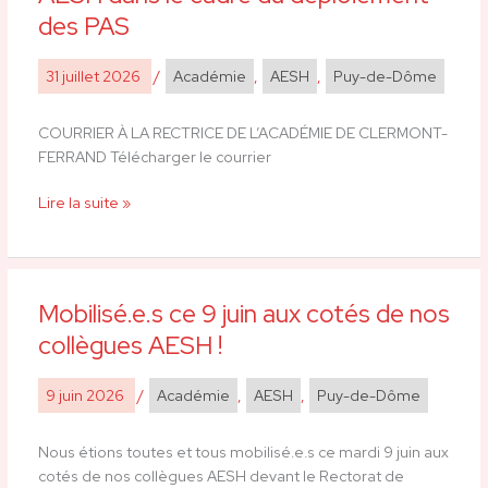
la
des PAS
Rectrice
–
31 juillet 2026
/
Académie
,
AESH
,
Puy-de-Dôme
Situation
des
AESH
COURRIER À LA RECTRICE DE L’ACADÉMIE DE CLERMONT-
dans
FERRAND Télécharger le courrier
le
cadre
Lire la suite »
du
déploiement
des
PAS
Mobilisé.e.s ce 9 juin aux cotés de nos
Mobilisé.e.s
ce
collègues AESH !
9
juin
9 juin 2026
/
Académie
,
AESH
,
Puy-de-Dôme
aux
cotés
Nous étions toutes et tous mobilisé.e.s ce mardi 9 juin aux
de
cotés de nos collègues AESH devant le Rectorat de
nos