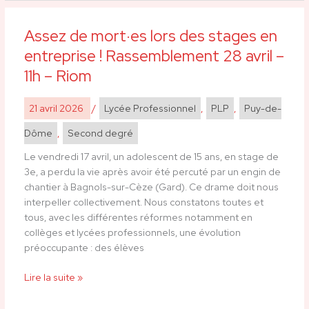
Non
à
Assez de mort·es lors des stages en
Assez
la
de
guerre
entreprise ! Rassemblement 28 avril –
mort·es
!
11h – Riom
lors
des
21 avril 2026
/
Lycée Professionnel
,
PLP
,
Puy-de-
stages
en
Dôme
,
Second degré
entreprise
!
Le vendredi 17 avril, un adolescent de 15 ans, en stage de
Rassemblement
3e, a perdu la vie après avoir été percuté par un engin de
28
chantier à Bagnols-sur-Cèze (Gard). Ce drame doit nous
avril
interpeller collectivement. Nous constatons toutes et
–
tous, avec les différentes réformes notamment en
11h
collèges et lycées professionnels, une évolution
–
préoccupante : des élèves
Riom
Lire la suite »