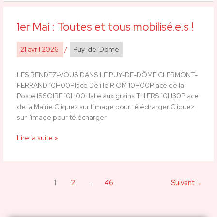
1er Mai : Toutes et tous mobilisé.e.s !
1er
Mai
:
21 avril 2026
/
Puy-de-Dôme
Toutes
et
LES RENDEZ-VOUS DANS LE PUY-DE-DÔME CLERMONT-
tous
FERRAND 10H00Place Delille RIOM 10H00Place de la
mobilisé.e.s
Poste ISSOIRE 10H00Halle aux grains THIERS 10H30Place
!
de la Mairie Cliquez sur l’image pour télécharger Cliquez
sur l’image pour télécharger
Lire la suite »
1
2
…
46
Suivant
→