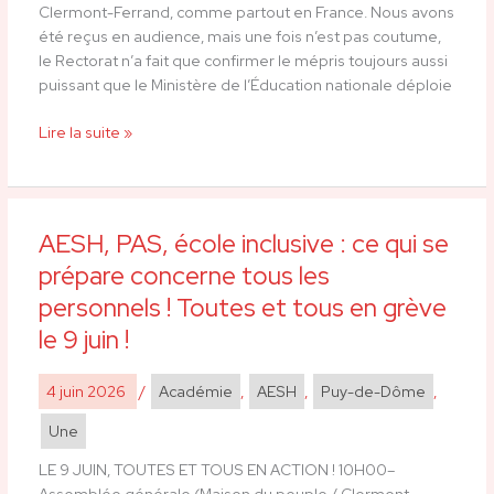
Clermont-Ferrand, comme partout en France. Nous avons
collègues
été reçus en audience, mais une fois n’est pas coutume,
AESH
le Rectorat n’a fait que confirmer le mépris toujours aussi
!
puissant que le Ministère de l’Éducation nationale déploie
Lire la suite »
AESH, PAS, école inclusive : ce qui se
AESH,
PAS,
prépare concerne tous les
école
personnels ! Toutes et tous en grève
inclusive
le 9 juin !
:
ce
qui
4 juin 2026
/
Académie
,
AESH
,
Puy-de-Dôme
,
se
Une
prépare
concerne
LE 9 JUIN, TOUTES ET TOUS EN ACTION ! 10H00–
tous
Assemblée générale (Maison du peuple / Clermont-