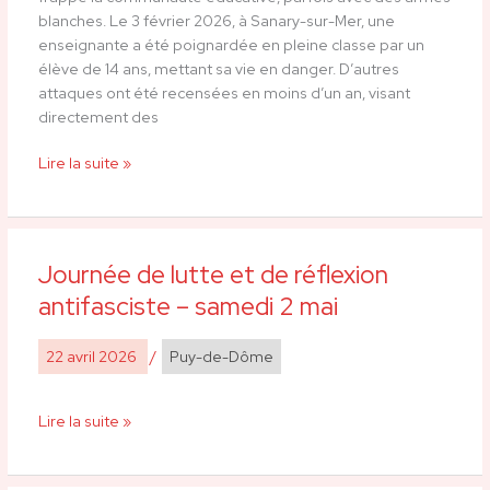
des
blanches. Le 3 février 2026, à Sanary-sur-Mer, une
moyens
enseignante a été poignardée en pleine classe par un
pour
élève de 14 ans, mettant sa vie en danger. D’autres
éduquer,
attaques ont été recensées en moins d’un an, visant
prévenir
directement des
et
soigner
Lire la suite »
!
Journée de lutte et de réflexion
Journée
de
antifasciste – samedi 2 mai
lutte
et
22 avril 2026
/
Puy-de-Dôme
de
réflexion
antifasciste
Lire la suite »
–
samedi
2