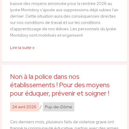
baisse des moyens annoncée pour la rentrée 2026 au
d’éducation
lycée Montdory s’ajoute aux suppressions déjà subies l’an
–
dernier. Cette situation aura des conséquences directes
Thiers
sur nos conditions de travail et sur les conditions
d’apprentissage de nos élèves. Les personnels du lycée
Montdory sont mobilisés et organisent
Lire la suite »
Non à la police dans nos
Non
à
établissements ! Pour des moyens
la
pour éduquer, prévenir et soigner !
police
dans
24 avril 2026
/
Puy-de-Dôme
nos
établissements
!
Ces derniers mois, plusieurs faits de violence grave ont
Pour
frappé la communauté éducative, parfois avec des armes