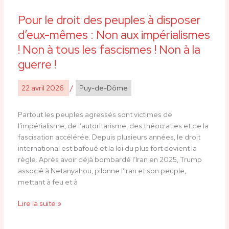
mai
Pour le droit des peuples à disposer
Pour
le
d’eux-mêmes : Non aux impérialismes
droit
! Non à tous les fascismes ! Non à la
des
guerre !
peuples
à
disposer
22 avril 2026
/
Puy-de-Dôme
d’eux-
mêmes :
Partout les peuples agressés sont victimes de
Non
l’impérialisme, de l’autoritarisme, des théocraties et de la
aux
fascisation accélérée. Depuis plusieurs années, le droit
impérialismes
international est bafoué et la loi du plus fort devient la
!
règle. Après avoir déjà bombardé l’Iran en 2025, Trump
Non
associé à Netanyahou, pilonne l’Iran et son peuple,
à
mettant à feu et à
tous
les
Lire la suite »
fascismes
!