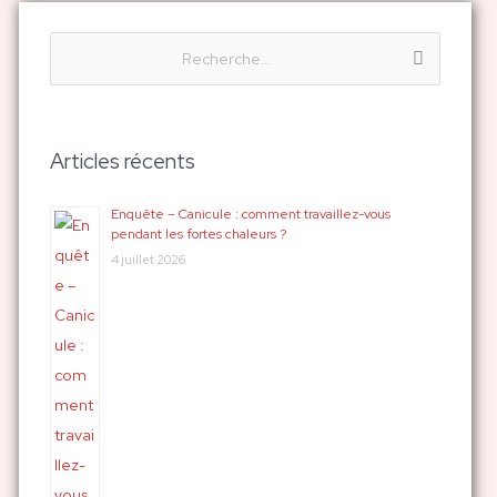
R
e
c
h
Articles récents
e
r
Enquête – Canicule : comment travaillez-vous
pendant les fortes chaleurs ?
c
4 juillet 2026
h
e
r
: