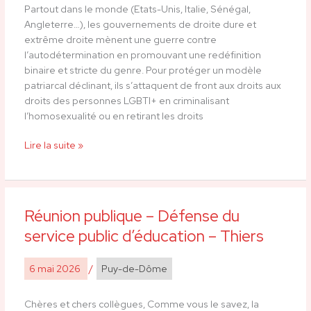
Partout dans le monde (Etats-Unis, Italie, Sénégal,
solidarité,
Angleterre…), les gouvernements de droite dure et
mobilisation
extrême droite mènent une guerre contre
l’autodétermination en promouvant une redéfinition
binaire et stricte du genre. Pour protéger un modèle
patriarcal déclinant, ils s’attaquent de front aux droits aux
droits des personnes LGBTI+ en criminalisant
l’homosexualité ou en retirant les droits
Lire la suite »
Réunion publique – Défense du
Réunion
publique
service public d’éducation – Thiers
–
Défense
6 mai 2026
/
Puy-de-Dôme
du
service
Chères et chers collègues, Comme vous le savez, la
public