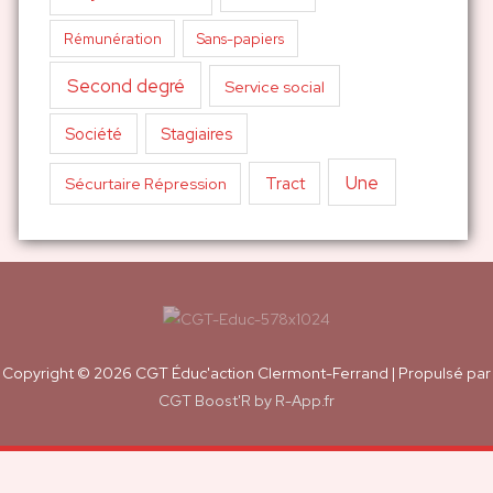
Sans-papiers
Rémunération
Second degré
Service social
Société
Stagiaires
Une
Tract
Sécurtaire Répression
Copyright © 2026
CGT Éduc'action Clermont-Ferrand
| Propulsé par
CGT Boost'R by R-App.fr