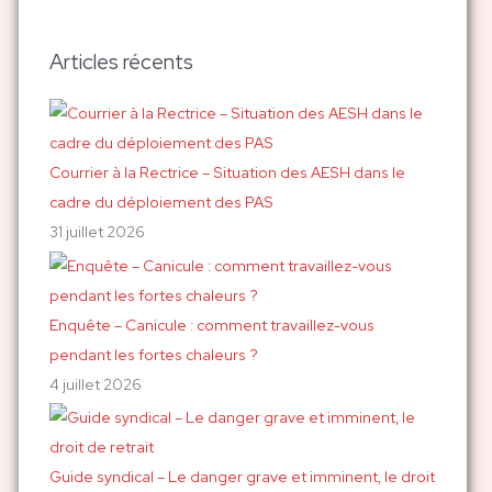
c
h
Articles récents
e
r
c
h
Courrier à la Rectrice – Situation des AESH dans le
e
cadre du déploiement des PAS
r
31 juillet 2026
:
Enquête – Canicule : comment travaillez-vous
pendant les fortes chaleurs ?
4 juillet 2026
Guide syndical – Le danger grave et imminent, le droit