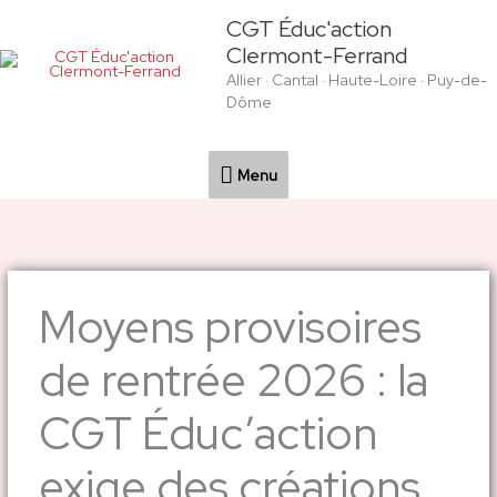
Aller
Menu
CGT Éduc'action
au
Clermont-Ferrand
contenu
Allier · Cantal · Haute-Loire · Puy-de-
Dôme
Menu
Moyens provisoires
de rentrée 2026 : la
CGT Éduc’action
exige des créations