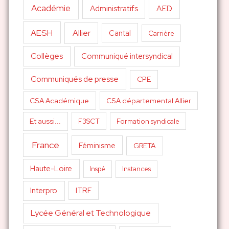
Académie
AED
Administratifs
AESH
Allier
Cantal
Carrière
Collèges
Communiqué intersyndical
Communiqués de presse
CPE
CSA Académique
CSA départemental Allier
Et aussi...
F3SCT
Formation syndicale
France
Féminisme
GRETA
Haute-Loire
Inspé
Instances
Interpro
ITRF
Lycée Général et Technologique