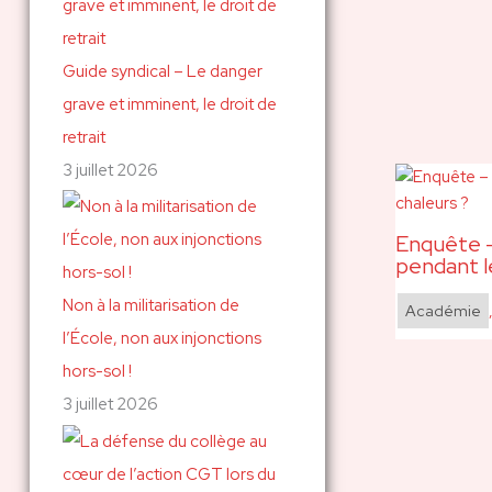
Guide syndical – Le danger
grave et imminent, le droit de
retrait
3 juillet 2026
Enquête –
pendant l
Non à la militarisation de
Académie
l’École, non aux injonctions
hors-sol !
3 juillet 2026