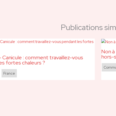
Publications simi
Non à 
hors-s
 Canicule : comment travaillez-vous
es fortes chaleurs ?
Commun
,
France