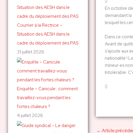
c
En octobre der
demandant la s
h
lesquel·les ce
Courrier à la Rectrice –
e
Situation des AESH dans le
r
Dans ce contex
cadre du déploiement des PAS
Avant de quitt
s’ajoute aux e
31 juillet 2026
:
nationalité ! 
mineur∙es non 
Intolérable. C
Enquête – Canicule : comment
travaillez-vous pendant les
fortes chaleurs ?
4 juillet 2026
←
Article précéde