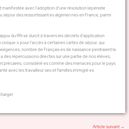
st manifestée avec l’adoption d’une résolution lepéniste
au séjour des ressortissant·es algérien·nes en France, parmi
pui du RN se durcit à travers les décrets d’application.
 civique » pour l’accès à certaines cartes de séjour, qui
ces exigences, nombre de Français·es de naissance perdraient la
 » a des répercussions directes sur une partie de nos élèves,
s et précaires, considéré·es comme des menaces pour le pays.
ité avec les travailleur·ses et familles immigré·es.
écharger
Article suivant
→