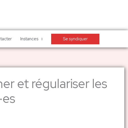
Se syndiquer
tacter
Instances
r et régulariser les
·es