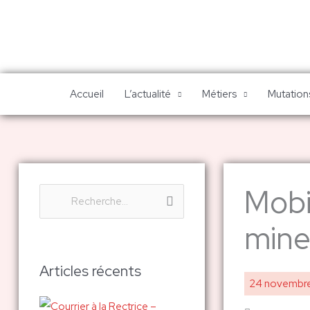
Aller
au
contenu
Accueil
L’actualité
Métiers
Mutations
Mobi
R
e
mine
c
h
Articles récents
24 novembr
e
r