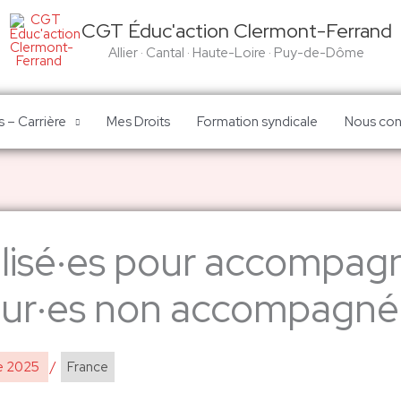
CGT Éduc'action Clermont-Ferrand
Allier · Cantal · Haute-Loire · Puy-de-Dôme
 – Carrière
Mes Droits
Formation syndicale
Nous con
lisé·es pour accompagne
ur·es non accompagné
e 2025
/
France