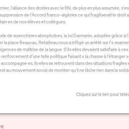
nier, l’alliance des droites avec le RN, de plus en plus assumée, s’e
uppression de l’Accord franco-algérien ce qui fragiliserait le droit 
rtain·es de nos élèves et collègues.
te de surenchères xénophobes, la loi Darmanin, adoptée grâce à l’ap
er la place Beauvau, Retailleau nous a infligé un arrêté sur l’« examen
xigences de maîtrise de la langue. S’ils∙elles devaient satisfaire à 
Le renforcement d’une telle politique faisant « la chasse à l’étranger
accompagné∙es. Ils·elles se retrouvent dans des situations fragile
’est au mouvement social de montrer qu’il ne lâche rien dans la solidar
Cliquez sur le lien pour tél
nt