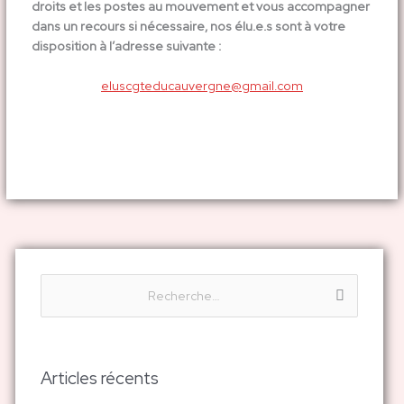
droits et les postes au mouvement et vous accompagner
dans un recours si nécessaire, nos élu.e.s sont à votre
disposition à l’adresse suivante :
eluscgteducauvergne@gmail.com
R
e
c
h
Articles récents
e