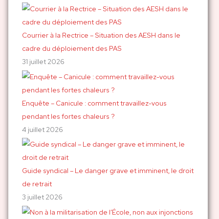
r
c
h
Courrier à la Rectrice – Situation des AESH dans le
e
cadre du déploiement des PAS
r
31 juillet 2026
:
Enquête – Canicule : comment travaillez-vous
pendant les fortes chaleurs ?
4 juillet 2026
Guide syndical – Le danger grave et imminent, le droit
de retrait
3 juillet 2026