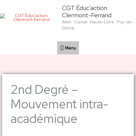
Aller
Menu
CGT Éduc'action
au
Clermont-Ferrand
contenu
Allier · Cantal · Haute-Loire · Puy-de-
Dôme
Menu
2nd Degré –
Mouvement intra-
académique