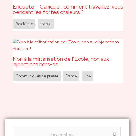
Enquête – Canicule : comment travaillez-vous
pendant les fortes chaleurs ?
Académie
,
France
Non à la militarisation de l’École, non aux
injonctions hors-sol !
Communiqués de presse
,
France
,
Une
R