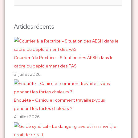
e
c
h
Articles récents
e
r
c
h
Courrier à la Rectrice – Situation des AESH dans le
e
cadre du déploiement des PAS
r
31 juillet 2026
:
Enquête – Canicule : comment travaillez-vous
pendant les fortes chaleurs ?
4 juillet 2026