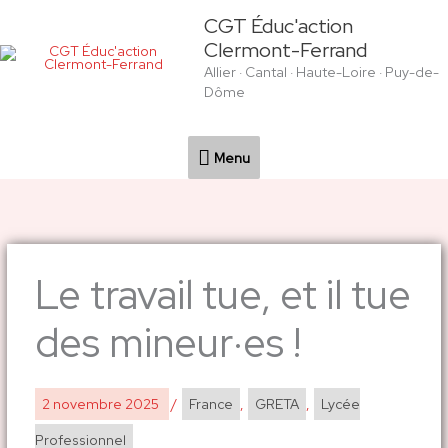
Aller
Menu
CGT Éduc'action
au
Clermont-Ferrand
contenu
Allier · Cantal · Haute-Loire · Puy-de-
Dôme
Menu
Le travail tue, et il tue
des mineur·es !
2 novembre 2025
/
France
,
GRETA
,
Lycée
Professionnel