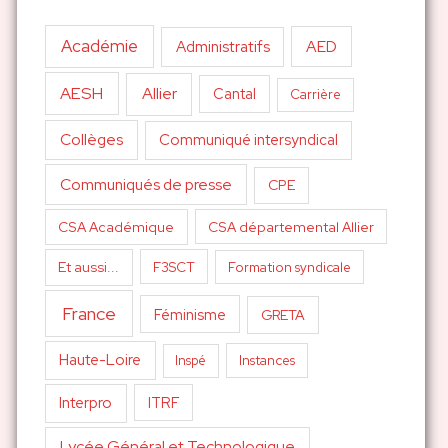
Académie
AED
Administratifs
AESH
Allier
Cantal
Carrière
Collèges
Communiqué intersyndical
Communiqués de presse
CPE
CSA Académique
CSA départemental Allier
Et aussi...
F3SCT
Formation syndicale
France
Féminisme
GRETA
Haute-Loire
Inspé
Instances
Interpro
ITRF
Lycée Général et Technologique