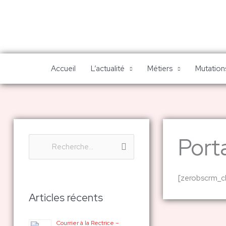
Aller
au
contenu
Accueil
L’actualité
Métiers
Mutations
Porta
R
e
[zerobscrm_cl
c
h
Articles récents
e
Courrier à la Rectrice –
r