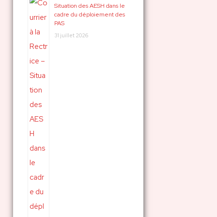
Situation des AESH dans le
c
cadre du déploiement des
PAS
h
31 juillet 2026
e
r
: