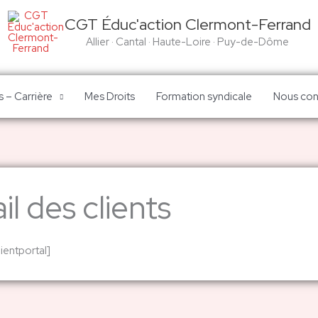
CGT Éduc'action Clermont-Ferrand
Allier · Cantal · Haute-Loire · Puy-de-Dôme
 – Carrière
Mes Droits
Formation syndicale
Nous con
il des clients
ientportal]