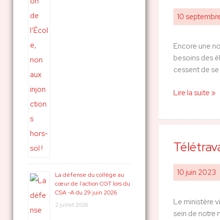
de
service
10 septembr
social,
Infirmier.ères
Encore une nou
:
besoins des él
Tract
cessent de se
de
rentrée
Lire la suite »
Télétrava
Télétravail
:
un
10 juin 2023
La défense du collège au
accord
cœur de l’action CGT lors du
national
CSA -A du 29 juin 2026
Le ministère vi
qui
2 juillet 2026
sein de notre m
fait