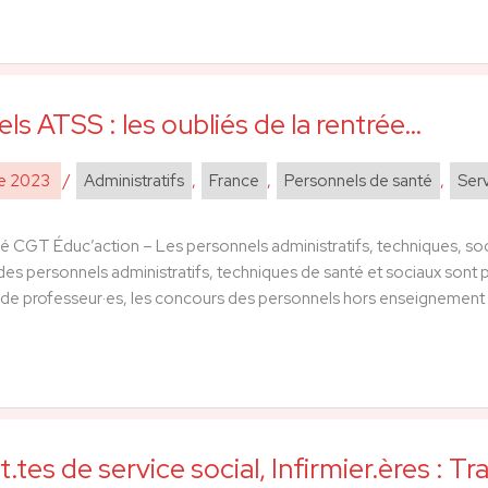
ls ATSS : les oubliés de la rentrée…
re 2023
/
Administratifs
,
France
,
Personnels de santé
,
Serv
GT Éduc’action – Les personnels administratifs, techniques, sociau
des personnels administratifs, techniques de santé et sociaux sont pa
e professeur·es, les concours des personnels hors enseignement n’
.tes de service social, Infirmier.ères : Tr