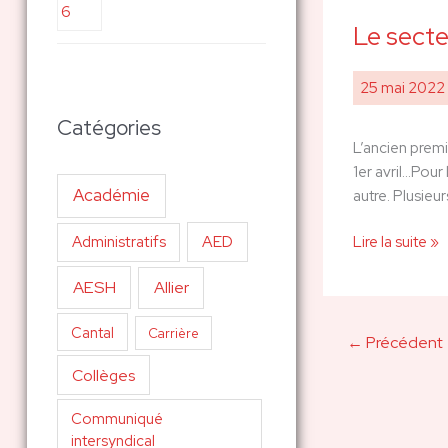
Le secte
Le
secteur
social
25 mai 2022
et
Catégories
médico-
L’ancien premi
social
1er avril…Pour
se
Académie
autre. Plusieu
mobilise
AED
Lire la suite »
Administratifs
AESH
Allier
Cantal
Carrière
←
Précédent
Collèges
Communiqué
intersyndical