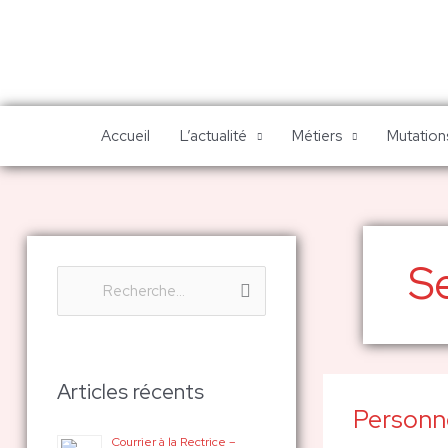
Aller
au
contenu
Accueil
L’actualité
Métiers
Mutations
Se
R
e
c
h
Articles récents
Personne
e
Personnels
ATSS
Courrier à la Rectrice –
r