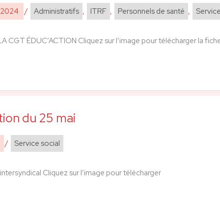
e 2024
/
Administratifs
,
ITRF
,
Personnels de santé
,
Service
A CGT ÉDUC’ACTION Cliquez sur l’image pour télécharger la fich
s
tion du 25 mai
4
/
Service social
tersyndical Cliquez sur l’image pour télécharger