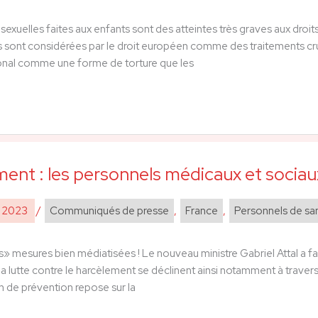
exuelles faites aux enfants sont des atteintes très graves aux droits 
s sont considérées par le droit européen comme des traitements crue
ional comme une forme de torture que les
ent : les personnels médicaux et sociaux,
e 2023
/
Communiqués de presse
,
France
,
Personnels de sa
» mesures bien médiatisées ! Le nouveau ministre Gabriel Attal a fa
la lutte contre le harcèlement se déclinent ainsi notamment à trave
n de prévention repose sur la