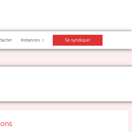
Se syndiquer
tacter
Instances
ions