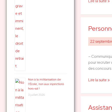
Lire la suite »
oubliés
!
Personne
Personnels
ATSS
:
22 septemb
les
oubliés
– Communiqué C
de
pour recruter 
la
des concours d
rentrée…
Non à la militarisation de
Lire la suite »
l’École, non aux injonctions
hors-sol !
3 juillet 2026
Assistant
Assistant.tes