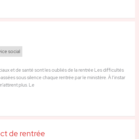
ice social
x et de santé sont les oubliés de la rentrée Les difficultés
ssées sous silence chaque rentrée par le ministère. À l’instar
attirent plus. Le
act de rentrée