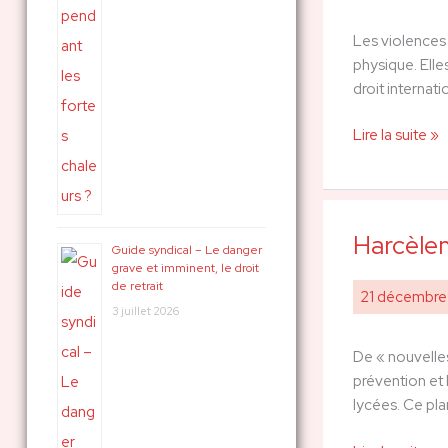
protéger
Les violences s
les
physique. Elle
enfants
droit internat
?
Lire la suite »
Harcèlem
Harcèlement
Guide syndical – Le danger
:
grave et imminent, le droit
de retrait
les
21 décembr
personnels
3 juillet 2026
médicaux
De « nouvelles
et
prévention et 
sociaux,
lycées. Ce pla
les
grands