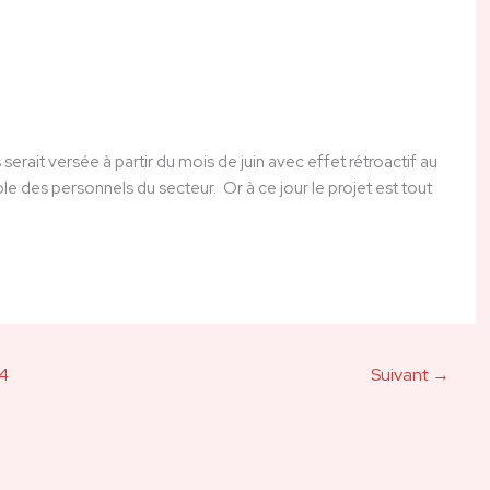
erait versée à partir du mois de juin avec effet rétroactif au
le des personnels du secteur. Or à ce jour le projet est tout
4
Suivant
→