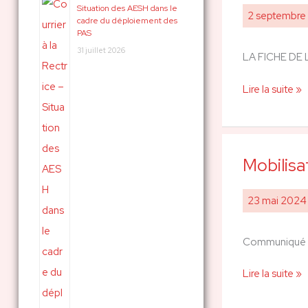
Situation des AESH dans le
:
2 septembr
c
cadre du déploiement des
Temps
PAS
h
de
31 juillet 2026
LA FICHE DE L
e
travail
et
r
Lire la suite »
rémunération
:
Mobilisa
Mobilisation
du
25
23 mai 202
mai
Communiqué in
Lire la suite »