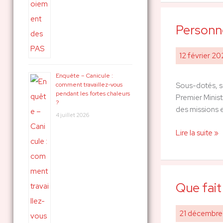
Personne
Personnels
sociaux
en
12 février 2
colère
:
Enquête – Canicule :
comment travaillez-vous
Sous-dotés, so
signez
pendant les fortes chaleurs
Premier Minist
la
?
des missions 
pétition
4 juillet 2026
en
Lire la suite »
ligne
Que fait
Que
fait
l’État
21 décembr
pour