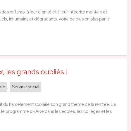
des enfants, à leur dignité et à leur intégrité mentale et
ls, inhumains et dégradants, voire de plus en plus par le
 les grands oubliés !
nté
,
Service social
it du harcèlement scolaire son grand thème de la rentrée. La
rs le programme pHARe dans les écoles, les collèges et les