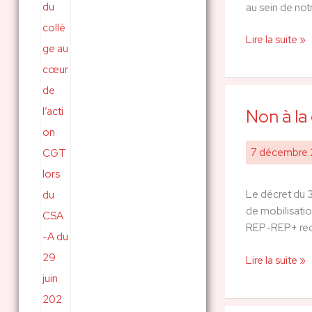
au sein de notr
avancer
le
Lire la suite »
droit
des
agent.e.s
Non à la
Non
à
la
7 décembre
discrimination
des
Le décret du 3
personnels
de mobilisatio
sociaux
REP-REP+ reco
de
l’Éducation
Lire la suite »
nationale