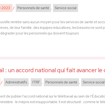
e 2023
/
Personnels de santé
,
Service social
velle rentrée sans aucun moyen pour les services de santé et socia
èves, de leur famille, des équipes éducatives, les besoins ne sont pl
 dégrader pour les personnels qui doivent toujours
il : un accord national qui fait avancer le
/
Administratifs
,
ITRF
,
Personnels de santé
,
Service social
ent de publier l’accord national sur le télétravail au sein de l’Éducat
inistère : le mépris est insupportable. Il est structurel : comme le té