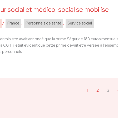
ur social et médico-social se mobilise
/
France
,
Personnels de santé
,
Service social
er ministre avait annoncé que la prime Ségur de 183 euros mensuels s
 la CGT il était évident que cette prime devait être versée à l’ensemb
rs personnels
1
2
3