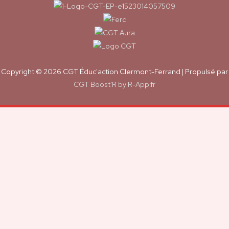
Copyright © 2026
CGT Éduc'action Clermont-Ferrand
| Propulsé par
CGT Boost'R by R-App.fr