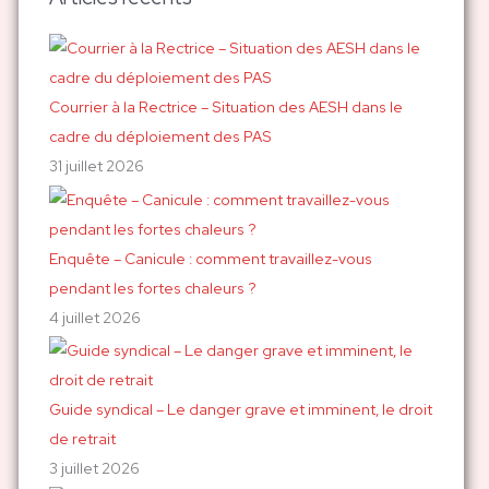
e
r
c
h
Courrier à la Rectrice – Situation des AESH dans le
e
cadre du déploiement des PAS
r
31 juillet 2026
:
Enquête – Canicule : comment travaillez-vous
pendant les fortes chaleurs ?
4 juillet 2026
Guide syndical – Le danger grave et imminent, le droit
de retrait
3 juillet 2026