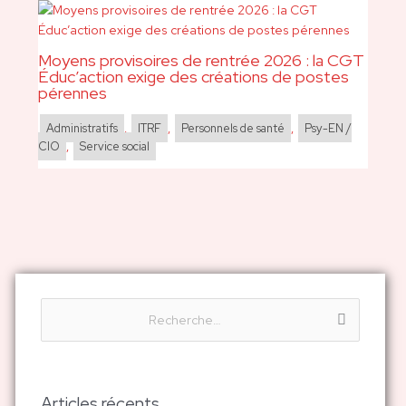
Moyens provisoires de rentrée 2026 : la CGT
Éduc’action exige des créations de postes
pérennes
Administratifs
,
ITRF
,
Personnels de santé
,
Psy-EN /
CIO
,
Service social
R
e
c
h
Articles récents