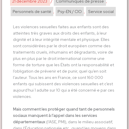
21 décembre 2023
/
Communiqués de presse
,
Personnels de santé
,
Psy-EN / CIO
,
Service social
Les violences sexuelles faites aux enfants sont des
atteintes très graves aux droits des enfants, à leur
dignité et à leur intégrité mentale et physique. Elles
sont considérées par le droit européen comme des
traitements cruels, inhumains et dégradants, voire de
plus en plus par le droit international comme une
forme de torture que les États ont la responsabilité et
l’obligation de prévenir et de punir, quel qu’en soit
l’auteur. Tous les ans en France, ce sont 160 000
enfants qui subissent des violences sexuelles et c’est
aujourd’hui 1 adulte sur 10 qui a été concerné·e par ces
violences.
Mais comment les protéger quand tant de personnels
sociaux manquent à l’appel dans les services
départementaux
(l’ASE, PMI), dans le milieu associatif,
dans l’Éducation nationale etc., quand les moyens dans