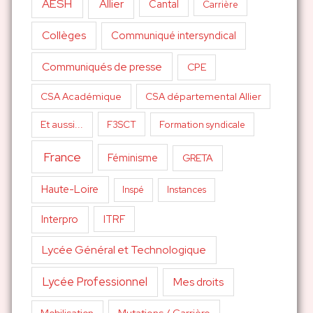
AESH
Allier
Cantal
Carrière
Collèges
Communiqué intersyndical
Communiqués de presse
CPE
CSA Académique
CSA départemental Allier
Et aussi...
F3SCT
Formation syndicale
France
Féminisme
GRETA
Haute-Loire
Inspé
Instances
Interpro
ITRF
Lycée Général et Technologique
Lycée Professionnel
Mes droits
Mutations / Carrière
Mobilisation