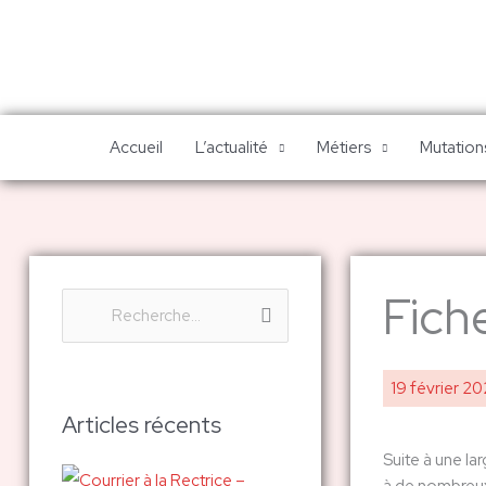
Aller
au
contenu
Accueil
L’actualité
Métiers
Mutations
Fich
R
e
c
19 février 2
h
Articles récents
e
Suite à une la
r