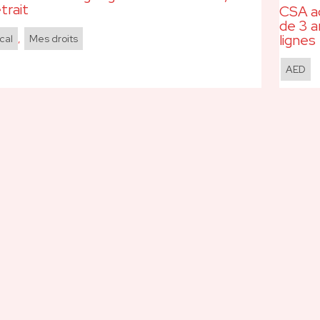
etrait
CSA ac
de 3 a
lignes
cal
,
Mes droits
AED