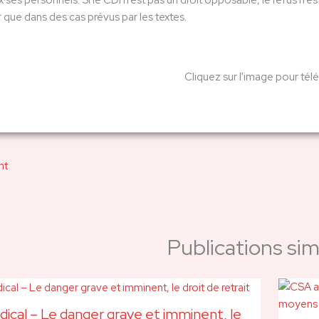
es personnels. Si le CDI n’est pas un droit opposable, le refus n’est 
r que dans des cas prévus par les textes.
Cliquez sur l'image pour tél
nt
Publications simi
dical – Le danger grave et imminent, le