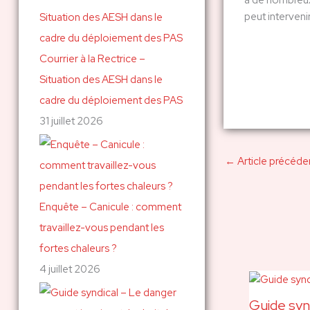
à de nombreux·s
peut interveni
c
h
Courrier à la Rectrice –
e
Situation des AESH dans le
r
cadre du déploiement des PAS
31 juillet 2026
:
←
Article précéde
Enquête – Canicule : comment
travaillez-vous pendant les
fortes chaleurs ?
4 juillet 2026
Guide syn