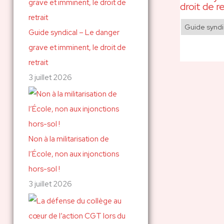
droit de r
Guide syndi
Guide syndical – Le danger
grave et imminent, le droit de
retrait
3 juillet 2026
Non à la militarisation de
l’École, non aux injonctions
hors-sol !
3 juillet 2026