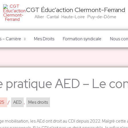
CGT Éduc'action Clermont-Ferrand
Allier · Cantal · Haute-Loire · Puy-de-Dôme
 – Carrière
Mes Droits
Formation syndicale
Nous con
e pratique AED – Le con
025
/
AED
,
Mes droits
rge mobilisation, les AEd ont droit au CDI depuis 2022. Malgré cett