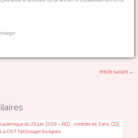
pas laissé à l’arbitraire du·de la chef·fe d’établissement et ne
écharger
Article suivant
→
laires