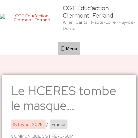
Aller
Menu
CGT Éduc'action
au
Clermont-Ferrand
contenu
Allier · Cantal · Haute-Loire · Puy-de-
Dôme
Menu
Le HCERES tombe
le masque…
18 février 2025
/
France
COMMUNIQUÉ CGT FERC-SUP