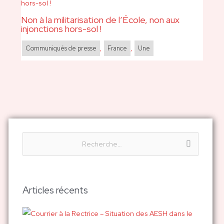
Non à la militarisation de l’École, non aux
injonctions hors-sol !
Communiqués de presse
,
France
,
Une
R
e
c
h
Articles récents
e
r