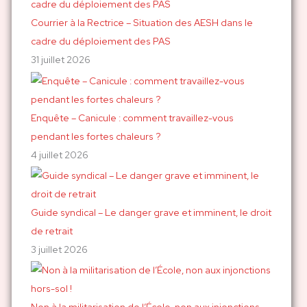
c
h
Courrier à la Rectrice – Situation des AESH dans le
e
cadre du déploiement des PAS
r
31 juillet 2026
:
Enquête – Canicule : comment travaillez-vous
pendant les fortes chaleurs ?
4 juillet 2026
Guide syndical – Le danger grave et imminent, le droit
de retrait
3 juillet 2026