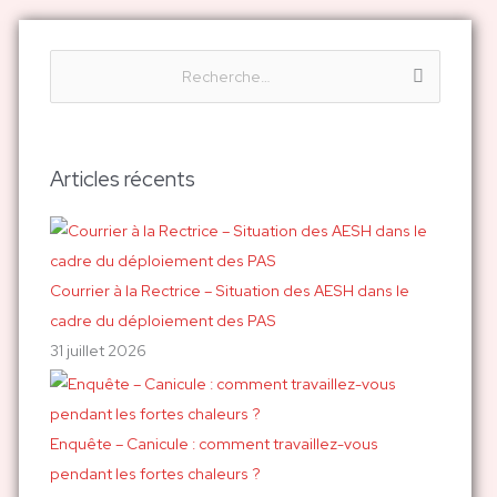
R
e
c
h
Articles récents
e
r
c
h
Courrier à la Rectrice – Situation des AESH dans le
e
cadre du déploiement des PAS
r
31 juillet 2026
:
Enquête – Canicule : comment travaillez-vous
pendant les fortes chaleurs ?