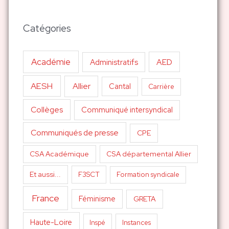
Catégories
Académie
AED
Administratifs
AESH
Allier
Cantal
Carrière
Collèges
Communiqué intersyndical
Communiqués de presse
CPE
CSA Académique
CSA départemental Allier
Et aussi...
F3SCT
Formation syndicale
France
Féminisme
GRETA
Haute-Loire
Inspé
Instances