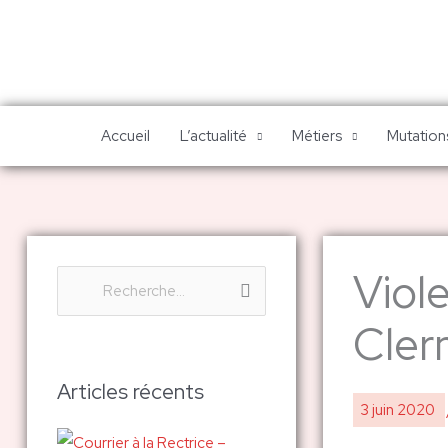
Aller
au
contenu
Accueil
L’actualité
Métiers
Mutations
Viol
R
e
Cler
c
h
Articles récents
3 juin 2020
e
r