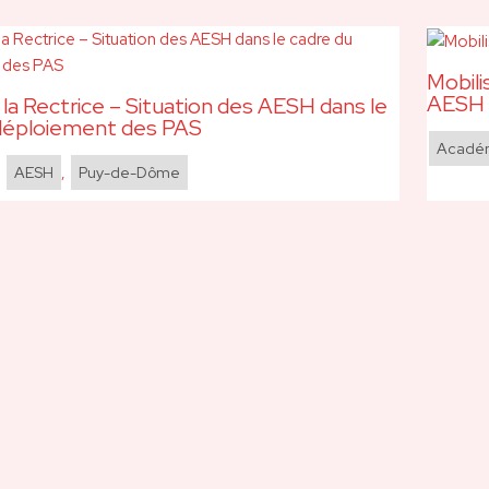
Mobili
AESH 
 la Rectrice – Situation des AESH dans le
déploiement des PAS
Acadé
,
AESH
,
Puy-de-Dôme