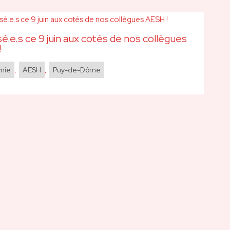
sé.e.s ce 9 juin aux cotés de nos collègues
!
mie
,
AESH
,
Puy-de-Dôme