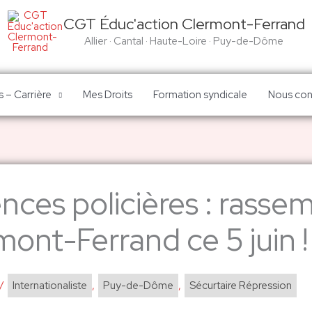
CGT Éduc'action Clermont-Ferrand
Allier · Cantal · Haute-Loire · Puy-de-Dôme
 – Carrière
Mes Droits
Formation syndicale
Nous con
ences policières : rass
mont-Ferrand ce 5 juin !
/
Internationaliste
,
Puy-de-Dôme
,
Sécurtaire Répression