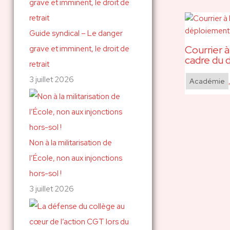
Guide syndical – Le danger
Courrier à
grave et imminent, le droit de
cadre du 
retrait
3 juillet 2026
Académie
Non à la militarisation de
l’École, non aux injonctions
hors-sol !
3 juillet 2026