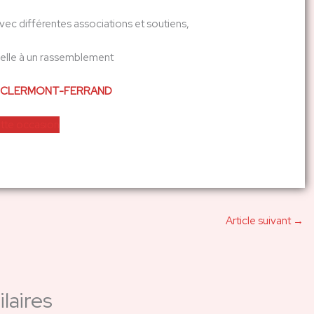
vec différentes associations et soutiens,
lle à un rassemblement
E – CLERMONT-FERRAND
tte occasion
Article suivant
→
laires