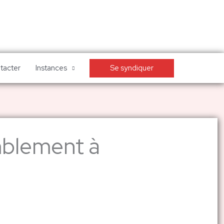
Se syndiquer
tacter
Instances
emblement à