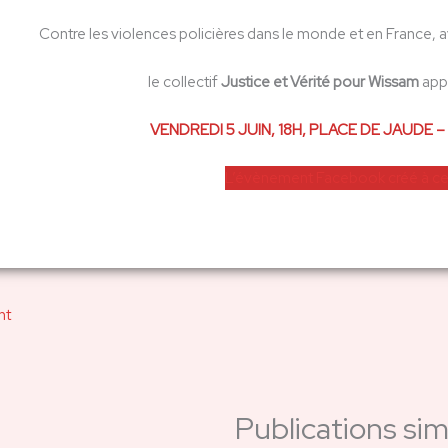
Contre les violences policières dans le monde et en France, a
le collectif
Justice et Vérité pour Wissam
appe
VENDREDI 5 JUIN, 18H, PLACE DE JAUD
L’évènement Facebook créé à ce
nt
Publications simi