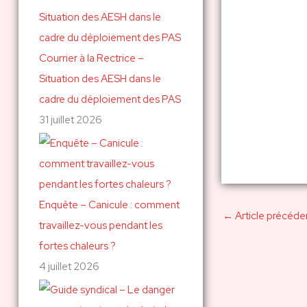
c
h
Courrier à la Rectrice –
e
Situation des AESH dans le
r
cadre du déploiement des PAS
31 juillet 2026
:
Enquête – Canicule : comment
←
Article précéde
travaillez-vous pendant les
fortes chaleurs ?
4 juillet 2026