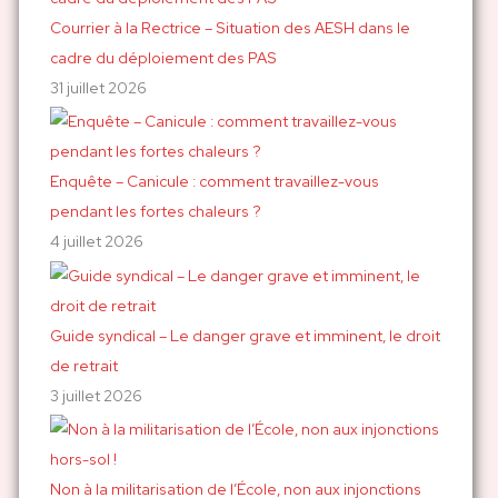
h
Courrier à la Rectrice – Situation des AESH dans le
e
cadre du déploiement des PAS
r
31 juillet 2026
:
Enquête – Canicule : comment travaillez-vous
pendant les fortes chaleurs ?
4 juillet 2026
Guide syndical – Le danger grave et imminent, le droit
de retrait
3 juillet 2026
Non à la militarisation de l’École, non aux injonctions