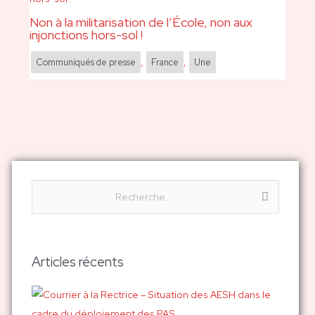
Non à la militarisation de l’École, non aux
injonctions hors-sol !
Communiqués de presse
,
France
,
Une
R
e
c
h
Articles récents
e
r
c