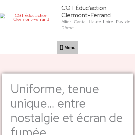
Aller
Menu
CGT Éduc'action
au
Clermont-Ferrand
contenu
Allier · Cantal · Haute-Loire · Puy-de-
Dôme
Menu
Uniforme, tenue
unique… entre
nostalgie et écran de
fumée