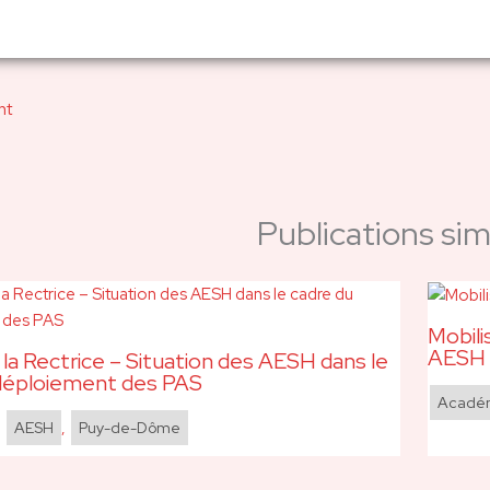
nt
Publications simi
Mobili
AESH 
 la Rectrice – Situation des AESH dans le
déploiement des PAS
Acadé
,
AESH
,
Puy-de-Dôme