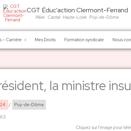
CGT Éduc'action Clermont-Ferrand
Allier · Cantal · Haute-Loire · Puy-de-Dôme
 – Carrière
Mes Droits
Formation syndicale
Nous con
ésident, la ministre ins
024
/
Puy-de-Dôme
 63
Cliquez sur l'image pour tél