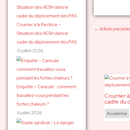
c
h
Courrier à la Rectrice –
e
←
Article précéde
Situation des AESH dans le
r
cadre du déploiement des PAS
31 juillet 2026
:
Enquête – Canicule : comment
Courrier à
travaillez-vous pendant les
cadre du 
fortes chaleurs ?
4 juillet 2026
Académie