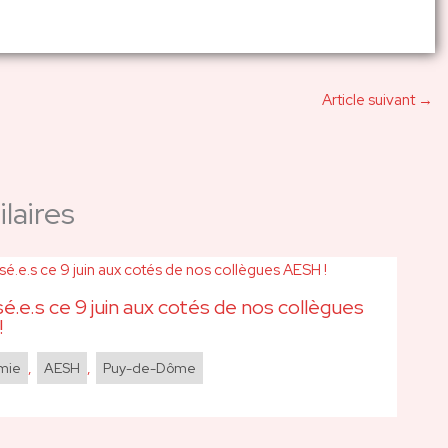
Article suivant
→
laires
sé.e.s ce 9 juin aux cotés de nos collègues
!
mie
,
AESH
,
Puy-de-Dôme