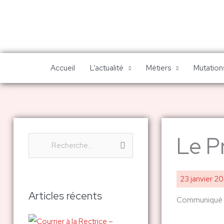
Aller
au
contenu
Accueil
L’actualité
Métiers
Mutations
Le Pr
R
e
c
23 janvier 2
h
Articles récents
Communiqué
e
r