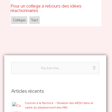
Pour un collège à rebours des idées
réactionnaires
Collèges
,
Tract
R
e
c
h
Articles récents
e
r
Courrier à la Rectrice – Situation des AESH dans le
cadre du déploiement des PAS
c