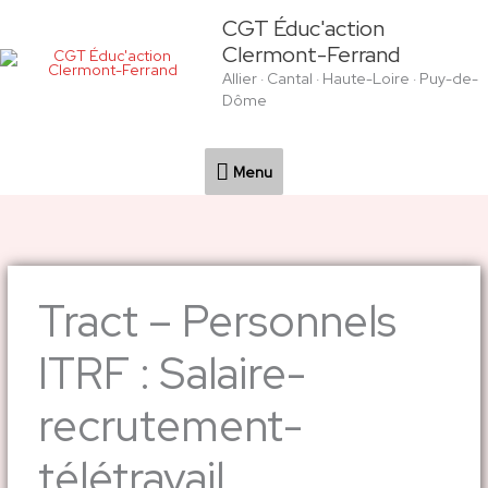
Aller
Menu
CGT Éduc'action
au
Clermont-Ferrand
contenu
Allier · Cantal · Haute-Loire · Puy-de-
Dôme
Menu
Tract – Personnels
ITRF : Salaire-
recrutement-
télétravail