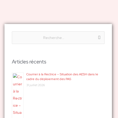
R
e
c
h
Articles récents
e
r
Courrier à la Rectrice – Situation des AESH dans le
cadre du déploiement des PAS
c
31 juillet 2026
h
e
r
: