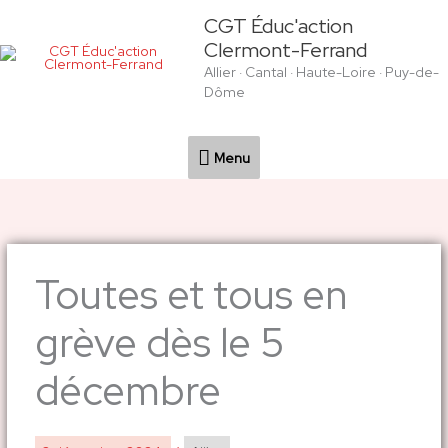
Aller
Menu
CGT Éduc'action
au
Clermont-Ferrand
contenu
Allier · Cantal · Haute-Loire · Puy-de-
Dôme
Menu
Toutes et tous en
grève dès le 5
décembre