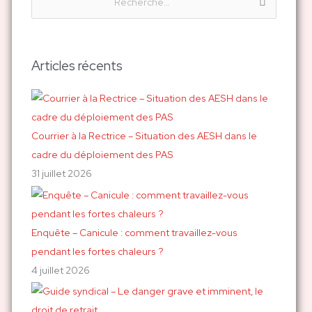
R
e
c
h
Articles récents
e
r
c
h
Courrier à la Rectrice – Situation des AESH dans le
e
cadre du déploiement des PAS
r
31 juillet 2026
:
Enquête – Canicule : comment travaillez-vous
pendant les fortes chaleurs ?
4 juillet 2026