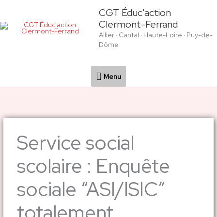
Aller
Menu
CGT Éduc'action
au
Clermont-Ferrand
contenu
Allier · Cantal · Haute-Loire · Puy-de-
Dôme
Menu
Service social
scolaire : Enquête
sociale “ASI/ISIC”
totalement