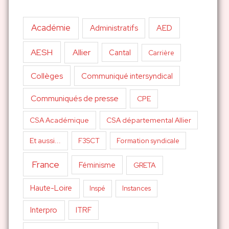
Académie
AED
Administratifs
AESH
Allier
Cantal
Carrière
Collèges
Communiqué intersyndical
Communiqués de presse
CPE
CSA Académique
CSA départemental Allier
Et aussi...
F3SCT
Formation syndicale
France
Féminisme
GRETA
Haute-Loire
Inspé
Instances
Interpro
ITRF