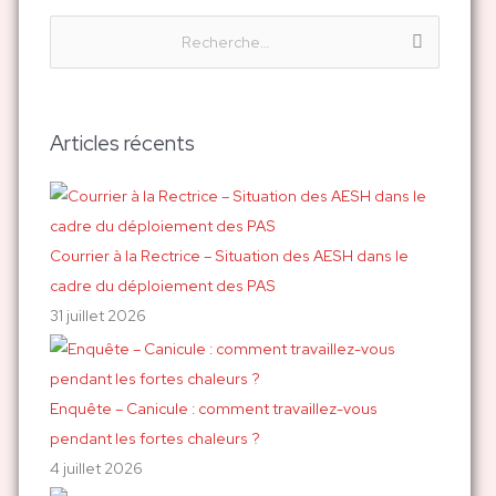
R
e
c
h
Articles récents
e
r
c
h
Courrier à la Rectrice – Situation des AESH dans le
e
cadre du déploiement des PAS
r
31 juillet 2026
:
Enquête – Canicule : comment travaillez-vous
pendant les fortes chaleurs ?
4 juillet 2026