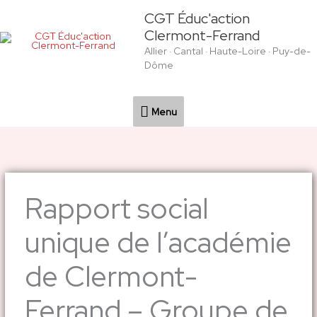
Aller
Menu
CGT Éduc'action
au
Clermont-Ferrand
contenu
Allier · Cantal · Haute-Loire · Puy-de-
Dôme
Menu
Rapport social
unique de l’académie
de Clermont-
Ferrand – Groupe de