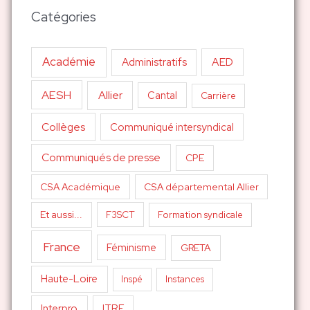
Catégories
Académie
AED
Administratifs
AESH
Allier
Cantal
Carrière
Collèges
Communiqué intersyndical
Communiqués de presse
CPE
CSA Académique
CSA départemental Allier
Et aussi...
F3SCT
Formation syndicale
France
Féminisme
GRETA
Haute-Loire
Inspé
Instances
Interpro
ITRF