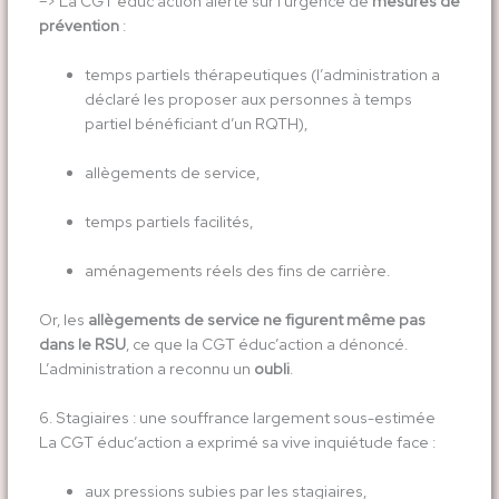
–> La CGT éduc’action alerte sur l’urgence de
mesures de
prévention
:
temps partiels thérapeutiques (l’administration a
déclaré les proposer aux personnes à temps
partiel bénéficiant d’un RQTH),
allègements de service,
temps partiels facilités,
aménagements réels des fins de carrière.
Or, les
allègements de service ne figurent même pas
dans le RSU
, ce que la CGT éduc’action a dénoncé.
L’administration a reconnu un
oubli
.
6. Stagiaires : une souffrance largement sous-estimée
La CGT éduc’action a exprimé sa vive inquiétude face :
aux pressions subies par les stagiaires,