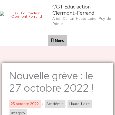
Aller
Menu
CGT Éduc'action
au
Clermont-Ferrand
contenu
Allier · Cantal · Haute-Loire · Puy-de-
Dôme
Menu
Nouvelle grève : le
27 octobre 2022 !
25 octobre 2022
/
Académie
,
Haute-Loire
,
Interpro