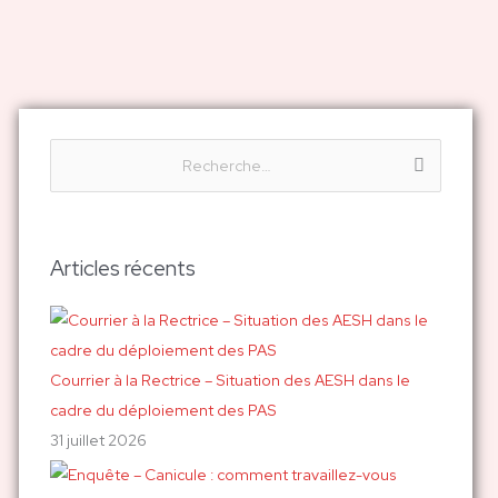
R
e
c
h
Articles récents
e
r
c
h
Courrier à la Rectrice – Situation des AESH dans le
e
cadre du déploiement des PAS
r
31 juillet 2026