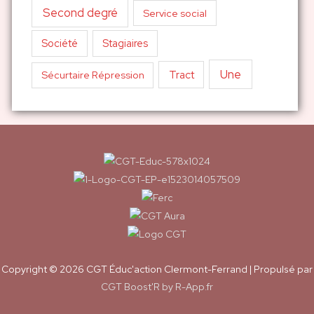
Second degré
Service social
Société
Stagiaires
Une
Tract
Sécurtaire Répression
Copyright © 2026
CGT Éduc'action Clermont-Ferrand
| Propulsé par
CGT Boost'R by R-App.fr