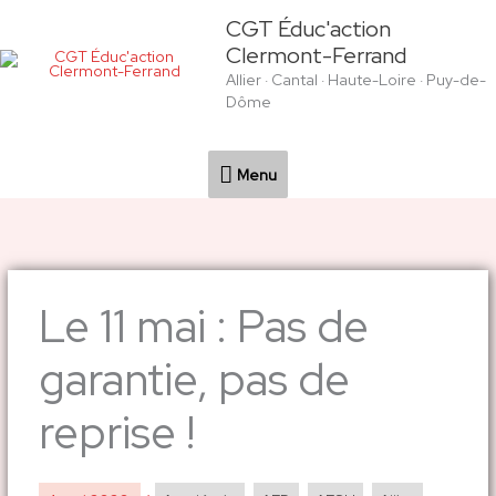
Aller
Menu
CGT Éduc'action
au
Clermont-Ferrand
contenu
Allier · Cantal · Haute-Loire · Puy-de-
Dôme
Menu
Le 11 mai : Pas de
garantie, pas de
reprise !