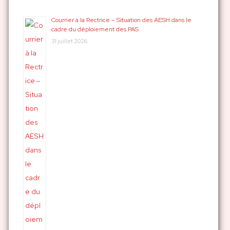
e
r
Courrier à la Rectrice – Situation des AESH dans le
cadre du déploiement des PAS
c
31 juillet 2026
h
e
r
: