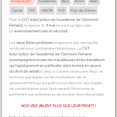
4 mai 2020
/
Académie
,
AED
,
AESH
,
Allier
,
Cantal
,
CPE
,
GRETA
,
PLP
,
Puy-de-Dôme
Pour la
CGT éduc’action de l’académie de Clermont-
Ferrand
, la reprise du
11 mai
ne peut se faire sans
un
environnement sain et sécurisé
.
Les
deux fiches pratiques
proposent une démarche
syndicale pour contraindre l’employeur. La
CGT
éduc’action de l’académie de Clermont-Ferrand
accompagnera toutes les travailleuses et les travailleurs
qui l’appliqueront en particulier dans la mise en œuvre
du droit de retrait
si celui-ci s’avère nécessaire.Nous ne
sommes pas dupes sur les motivations de ce
gouvernement qui est prêt à nous exposer aux risques
de contamination pour faire repartir l’économie et
permettre aux actionnaires de toucher leurs dividendes.
NOS VIES VALENT PLUS QUE LEUR PROFIT !