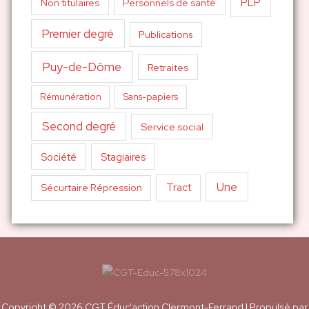
PLP
Non titulaires
Personnels de santé
Premier degré
Publications
Puy-de-Dôme
Retraites
Sans-papiers
Rémunération
Second degré
Service social
Société
Stagiaires
Une
Tract
Sécurtaire Répression
Copyright © 2026
CGT Éduc'action Clermont-Ferrand
| Propulsé par