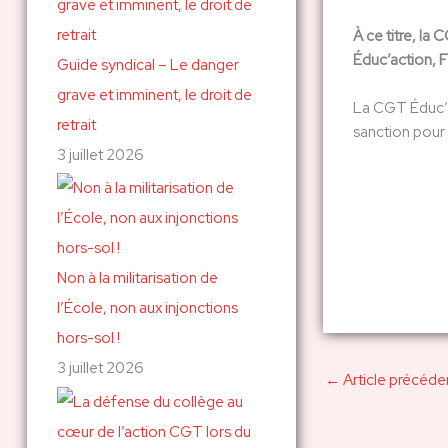
À ce titre, la
Éduc’action, F
Guide syndical – Le danger
grave et imminent, le droit de
La CGT Éduc’a
retrait
sanction pour 
3 juillet 2026
Non à la militarisation de
l’École, non aux injonctions
hors-sol !
3 juillet 2026
←
Article précéde