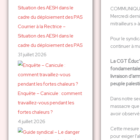
c
COMMUNIQUÉ
Mercredi derni
h
mitrailleurs » 
Courrier à la Rectrice –
e
Situation des AESH dans le
r
Pour le syndic
cadre du déploiement des PAS
continuer à ma
31 juillet 2026
:
La CGT Éduc’a
fondamentales 
livraison d’ar
peuple palesti
Enquête – Canicule : comment
Dans notre se
travaillez-vous pendant les
massacre que s
fortes chaleurs ?
avoir observé
4 juillet 2026
Cette mesure d
pour exiger l’