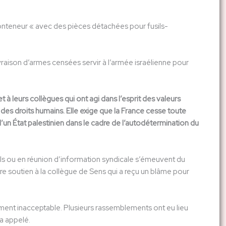
onteneur « avec des pièces détachées pour fusils-
ivraison d’armes censées servir à l’armée israélienne pour
 à leurs collègues qui
ont agi da
ns l’esprit des valeurs
 des droits humains. Elle exige que la France cesse toute
 d’un État palestinien dans le cadre de l’autodétermination du
s ou en réunion d’information syndicale s’émeuvent du
re soutien à la collègue de Sens qui a reçu un blâme pour
ement inacceptable. Plusieurs rassemblements ont eu lieu
a appelé.