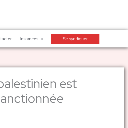
Se syndiquer
tacter
Instances
palestinien est
 sanctionnée