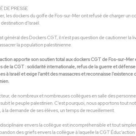
 DE PRESSE
er, les dockers du golfe de Fos-sur-Mer ont refusé de charger un c
à destination d’Israël.
at général des Dockers CGT, il n’est pas question de cautionner la l
ssacrer la population palestinienne.
ction apporte son soutien total aux dockers CGT de Fos-sur-Mer et
de la CGT : solidarité internationale, refus de la guerre et défense
mes à Israël et exige l’arrêt des massacres et reconnaisse l’existence
nien.
cteur, de nombreux et nombreuses collègues en salle des personnel
ubit le peuple palestinien. C’est pourquoi, nous apportons tout not
, à la demande de ses élèves, un temps de recueillement.
isciplinaire envers la collègue est incompréhensible et tout simpl
abandon des griefs envers la collègue à laquelle la CGT Éduc’action 