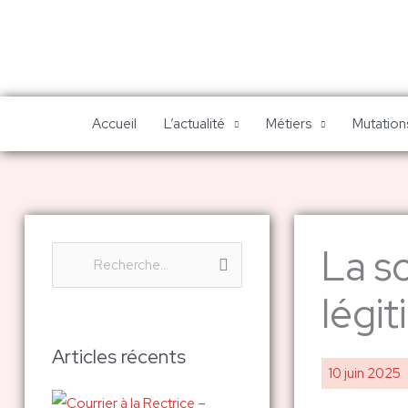
Aller
au
contenu
Accueil
L’actualité
Métiers
Mutations
La so
R
e
légi
c
h
Articles récents
10 juin 2025
e
r