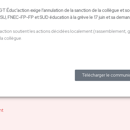
 CGT Éduc’action exige l’annulation de la sanction de la collègue et s
SU, FNEC-FP-FP et SUD éducation à la grève le 17 juin et sa demande
ction soutient les actions décidées localement (rassemblement, gr
la collègue.
Télécharger le communi
nt