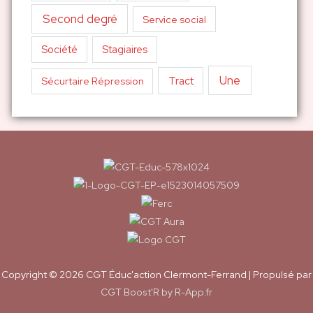
Second degré
Service social
Société
Stagiaires
Une
Tract
Sécurtaire Répression
Copyright © 2026
CGT Éduc'action Clermont-Ferrand
| Propulsé par
CGT Boost'R by R-App.fr