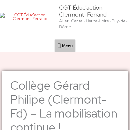
Aller
Menu
CGT Éduc'action
au
Clermont-Ferrand
contenu
Allier · Cantal · Haute-Loire · Puy-de-
Dôme
Menu
Collège Gérard
Philipe (Clermont-
Fd) – La mobilisation
continue !