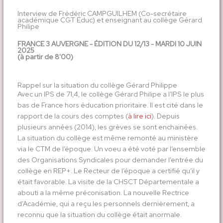
Interview de Frédéric CAMPGUILHEM (Co-secrétaire
académique CGT Éduc) et enseignant au collège Gérard
Philipe
FRANCE 3 AUVERGNE - ÉDITION DU 12/13 - MARDI 10 JUIN
2025
(à partir de 8'00)
Rappel sur la situation du collège Gérard Philippe
Avec un IPS de 71,4, le collège Gérard Philipe a l’IPS le plus
bas de France hors éducation prioritaire. Il est cité dans le
rapport de la cours des comptes (
à lire ici
). Depuis
plusieurs années (2014), les grèves se sont enchainées.
La situation du collège est même remonté au ministère
via le CTM de l’époque. Un voeu a été voté par l’ensemble
des Organisations Syndicales pour demander l’entrée du
collège en REP+. Le Recteur de l’époque a certifié qu’il y
était favorable. La visite de la CHSCT Départementale a
abouti a la même préconisation. La nouvelle Rectrice
d’Académie, qui a reçu les personnels dernièrement, a
reconnu que la situation du collège était anormale.