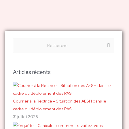
R
e
c
h
Articles récents
e
r
c
h
Courrier à la Rectrice – Situation des AESH dans le
e
cadre du déploiement des PAS
r
31 juillet 2026