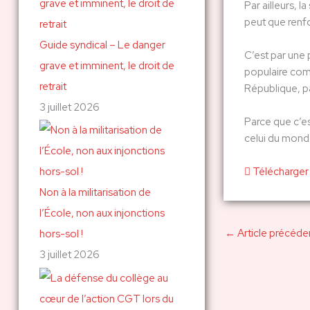
Par ailleurs, 
peut que renfo
Guide syndical – Le danger
C’est par une 
grave et imminent, le droit de
populaire comp
retrait
République, pa
3 juillet 2026
Parce que c’es
celui du mond
Télécharger
Non à la militarisation de
l’École, non aux injonctions
←
Article précéde
hors-sol !
3 juillet 2026