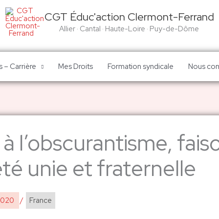
CGT Éduc'action Clermont-Ferrand
Allier · Cantal · Haute-Loire · Puy-de-Dôme
 – Carrière
Mes Droits
Formation syndicale
Nous con
 à l’obscurantisme, fais
té unie et fraternelle
2020
/
France