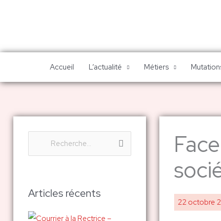
Aller
au
contenu
Accueil
L’actualité
Métiers
Mutations
Face
R
e
socié
c
h
Articles récents
22 octobre 
e
r