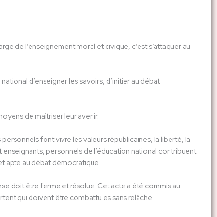
rge de l’enseignement moral et civique, c’est s’attaquer au
ational d’enseigner les savoirs, d’initier au débat
oyens de maîtriser leur avenir.
ersonnels font vivre les valeurs républicaines, la liberté, la
et enseignants, personnels de l’éducation national contribuent
e et apte au débat démocratique.
onse doit être ferme et résolue. Cet acte a été commis au
portent qui doivent être combattu.es sans relâche.