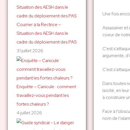
c
Une fois encor
h
Courrier à la Rectrice –
e
Assassiner et 
Situation des AESH dans le
r
coeur de notr
cadre du déploiement des PAS
C’est s’attaqu
31 juillet 2026
:
argumenté, d’év
C’est s’attaqu
Dans toutes no
Enquête – Canicule : comment
laïcité, en le
travaillez-vous pendant les
à construire u
fortes chaleurs ?
Face à l’obscu
4 juillet 2026
nom de l’islam