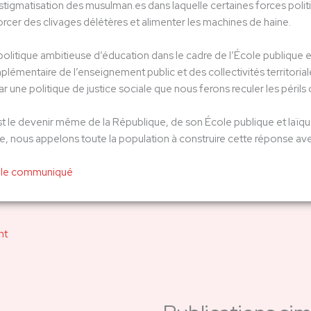
la stigmatisation des musulman.es dans laquelle certaines forces poli
rcer des clivages délétères et alimenter les machines de haine.
politique ambitieuse d’éducation dans le cadre de l’École publique
lémentaire de l’enseignement public et des collectivités territoriales
r une politique de justice sociale que nous ferons reculer les périls 
t le devenir même de la République, de son École publique et laïque 
e, nous appelons toute la population à construire cette réponse av
 le communiqué
nt