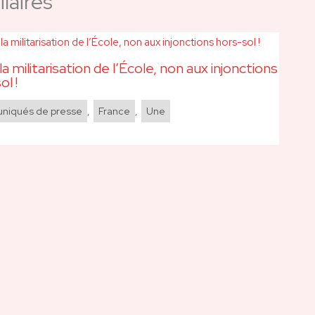
laires
la militarisation de l’École, non aux injonctions
ol !
iqués de presse
,
France
,
Une