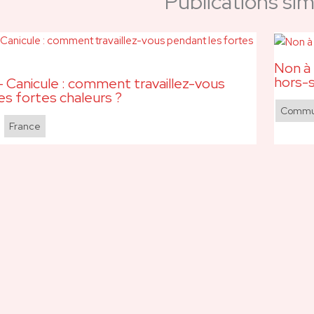
Publications simi
Non à 
hors-s
 Canicule : comment travaillez-vous
es fortes chaleurs ?
Commun
,
France