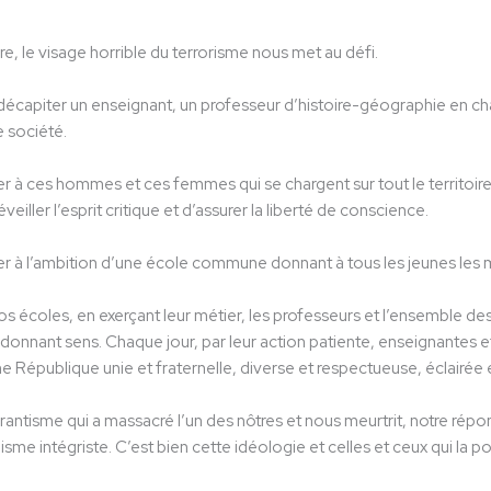
e, le visage horrible du terrorisme nous met au défi.
décapiter un enseignant, un professeur d’histoire-géographie en cha
e société.
er à ces hommes et ces femmes qui se chargent sur tout le territoire n
eiller l’esprit critique et d’assurer la liberté de conscience.
er à l’ambition d’une école commune donnant à tous les jeunes les m
s écoles, en exerçant leur métier, les professeurs et l’ensemble des p
ur donnant sens. Chaque jour, par leur action patiente, enseignantes 
ne République unie et fraternelle, diverse et respectueuse, éclairé
rantisme qui a massacré l’un des nôtres et nous meurtrit, notre rép
isme intégriste. C’est bien cette idéologie et celles et ceux qui la 