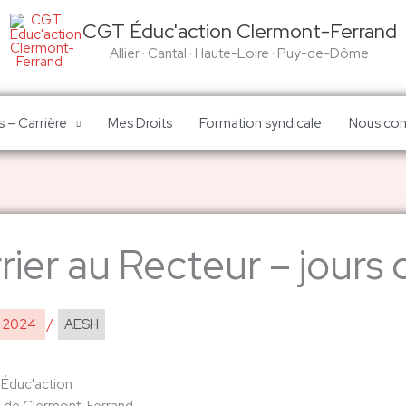
CGT Éduc'action Clermont-Ferrand
Allier · Cantal · Haute-Loire · Puy-de-Dôme
 – Carrière
Mes Droits
Formation syndicale
Nous con
rier au Recteur – jours
e 2024
/
AESH
Éduc'action