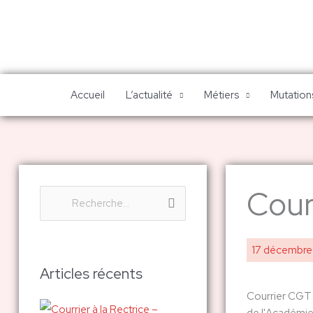
Aller
au
contenu
Accueil
L’actualité
Métiers
Mutations
Cour
R
e
c
17 décembr
h
Articles récents
e
Courrier CGT 
r