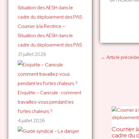
de l'Académie
c
h
Courrier à la Rectrice –
e
Situation des AESH dans le
r
cadre du déploiement des PAS
31 juillet 2026
:
←
Article précéde
Enquête – Canicule : comment
travaillez-vous pendant les
fortes chaleurs ?
4 juillet 2026
Courrier à
cadre du 