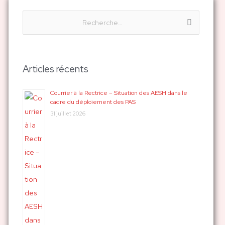
R
e
c
h
Articles récents
e
r
Courrier à la Rectrice – Situation des AESH dans le
cadre du déploiement des PAS
c
31 juillet 2026
h
e
r
: