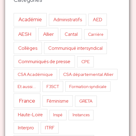
Académie
AED
Administratifs
AESH
Allier
Cantal
Carrière
Collèges
Communiqué intersyndical
Communiqués de presse
CPE
CSA Académique
CSA départemental Allier
Et aussi...
F3SCT
Formation syndicale
France
Féminisme
GRETA
Haute-Loire
Inspé
Instances
Interpro
ITRF