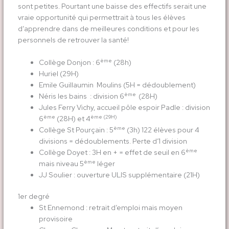
sont petites. Pourtant une baisse des effectifs serait une
vraie opportunité qui permettrait à tous les élèves
d’apprendre dans de meilleures conditions et pour les
personnels de retrouver la santé!
ème
Collège Donjon : 6
(28h)
Huriel (29H)
Emile Guillaumin Moulins (5H = dédoublement)
ème
Néris les bains : division 6
(28H)
Jules Ferry Vichy, accueil pôle espoir Padle : division
ème
ème (29H)
6
(28H) et 4
ème
Collège St Pourçain : 5
(3h) 122 élèves pour 4
divisions = dédoublements. Perte d’1 division
ème
Collège Doyet : 3H en + = effet de seuil en 6
ème
mais niveau 5
léger
JJ Soulier : ouverture ULIS supplémentaire (21H)
1er degré
St Ennemond : retrait d’emploi mais moyen
provisoire