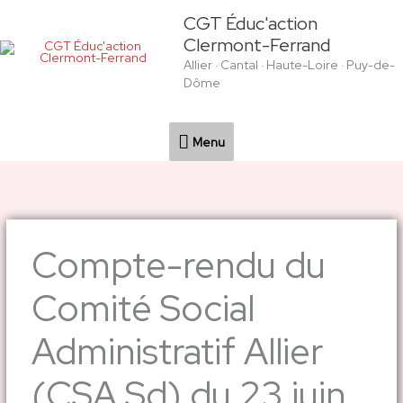
Aller
Menu
CGT Éduc'action
au
Clermont-Ferrand
contenu
Allier · Cantal · Haute-Loire · Puy-de-
Dôme
Menu
Compte-rendu du
Comité Social
Administratif Allier
(CSA Sd) du 23 juin