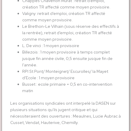
Chappes Chavenon Murat : retrait d’emploi,
création TR affecté comme moyen provisoire.
Valigny :retrait d’emploi, création TR affecté
comme moyen provisoire.
Le Brethon-Le Vilhain (sous réserve des effectifs à
la rentrée), retrait d’emploi, création TR affecté
comme moyen provisoire.
L. De vinci : 1 moyen provisoire
Billezois : 1 moyen provisoire à temps complet
jusque fin année civile, 0,5 ensuite jusque fin de
l’année.
RPI St Pont/ Monteignet/ Escurolles/ la Mayet
d’Ecole : 1 moyen provisoire
Busset : ecole primaire = 0,5 en co-intervention
matin
Les organisations syndicales ont interpelé la DASEN sur
plusieurs situations qu’ils jugent critique et qui
nécessiteraient des ouvertures : Meaulnes, Lucie Aubrac à
Cusset, Vendat, Hauterive, Chemilly.