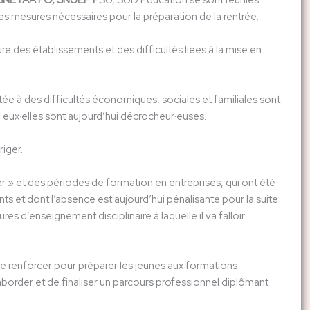
 SNETAA FO, SNUEP F
SU, SUD Éducation se sont réunies
 les mesures nécessaires pour la préparation de la rentrée.
ure des établissements et des difficultés liées à la mise en
tée à des difficultés économiques, sociales et familiales sont
e eux·elles sont aujourd’hui décrocheur·euses.
riger.
r » et des périodes de formation en entreprises, qui ont été
 et dont l’absence est aujourd’hui pénalisante pour la suite
 d’enseignement disciplinaire à laquelle il va falloir
de renforcer pour préparer les jeunes aux formations
aborder et de finaliser un parcours professionnel diplômant