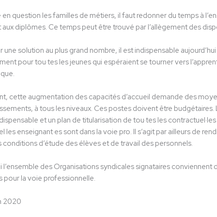
e en question les familles de métiers, il faut redonner du temps à l’en
aux diplômes. Ce temps peut être trouvé par l’allègement des disposi
ir une solution au plus grand nombre, il est indispensable aujourd’
mment pour tou·tes les jeunes qui espéraient se tourner vers l’appre
ique.
t, cette augmentation des capacités d’accueil demande des moyens
issements, à tous les niveaux. Ces postes doivent être budgétaires
ndispensable et un plan de titularisation de tou·tes les contractuel·
l·les enseignant·es sont dans la voie pro. Il s’agit par ailleurs de 
s conditions d’étude des élèves et de travail des personnels.
 l’ensemble des Organisations syndicales signataires conviennent 
pour la voie professionnelle.
in 2020