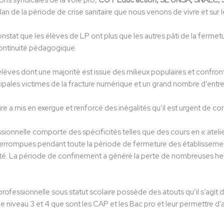
ons syndicales de la voie pro,
CGT Éduc’action, SE UNSA, SNALC,
bilan de la période de crise sanitaire que nous venons de vivre et sur
constat que les élèves de LP ont plus que les autres pâti de la fermet
ontinuité pédagogique.
élèves dont une majorité est issue des milieux populaires et confron
cipales victimes de la fracture numérique et un grand nombre d’entr
ire a mis en exergue et renforcé des inégalités qu’il est urgent de cor
sionnelle comporte des spécificités telles que des cours en « atelie
errompues pendant toute la période de fermeture des établissements
ité. La période de confinement a généré la perte de nombreuses heures
rofessionnelle sous statut scolaire possède des atouts qu’il s’agit 
 niveau 3 et 4 que sont les CAP et les Bac pro et leur permettre d’