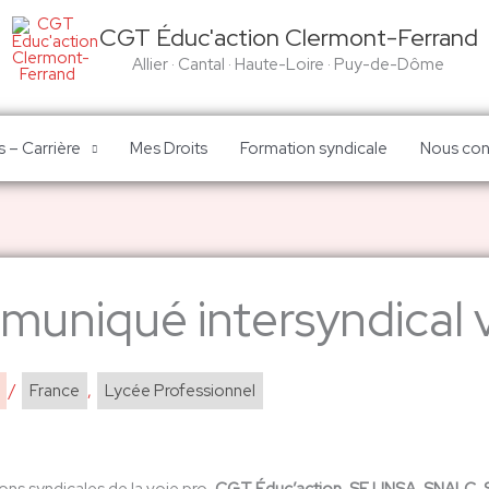
CGT Éduc'action Clermont-Ferrand
Allier · Cantal · Haute-Loire · Puy-de-Dôme
 – Carrière
Mes Droits
Formation syndicale
Nous con
uniqué intersyndical v
/
France
,
Lycée Professionnel