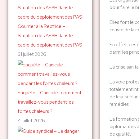
Les organisati
pour faire le 
c
h
Elles font le 
Courrier à la Rectrice –
e
œuvre de la c
Situation des AESH dans le
r
En effet, ces 
cadre du déploiement des PAS
parmi les prin
31 juillet 2026
:
La crise sanita
La voie profes
totalement int
Enquête – Canicule : comment
de leur scolar
travaillez-vous pendant les
remédier.
fortes chaleurs ?
La formation p
4 juillet 2026
diplômantes de
de qualité.