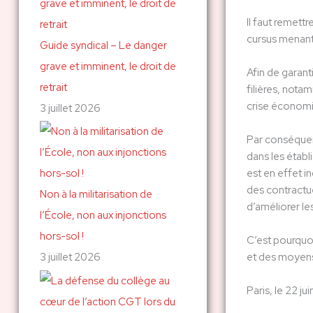
Il faut remettr
cursus menant 
Guide syndical – Le danger
grave et imminent, le droit de
Afin de garant
retrait
filières, nota
crise économ
3 juillet 2026
Par conséquen
dans les établ
est en effet i
des contractue
Non à la militarisation de
d’améliorer le
l’École, non aux injonctions
hors-sol !
C’est pourquoi
et des moyens 
3 juillet 2026
Paris, le 22 ju