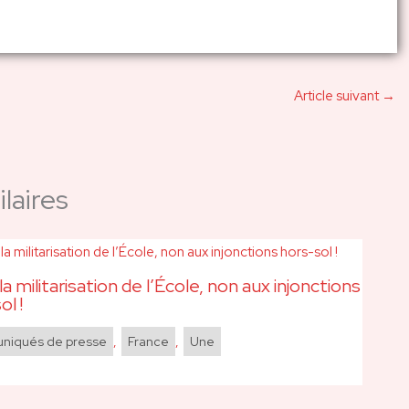
Article suivant
→
laires
la militarisation de l’École, non aux injonctions
ol !
iqués de presse
,
France
,
Une