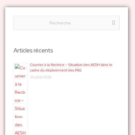
R
e
c
h
Articles récents
e
r
Courrier à la Rectrice – Situation des AESH dans le
cadre du déploiement des PAS
c
31 juillet 2026
h
e
r
: