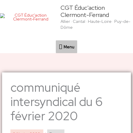
Aller
Menu
CGT Éduc'action
au
Clermont-Ferrand
contenu
Allier · Cantal · Haute-Loire · Puy-de-
Dôme
Menu
communiqué
intersyndical du 6
février 2020