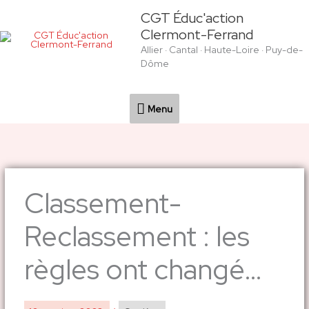
Aller
Menu
CGT Éduc'action
au
Clermont-Ferrand
contenu
Allier · Cantal · Haute-Loire · Puy-de-
Dôme
Menu
Classement-
Reclassement : les
règles ont changé…