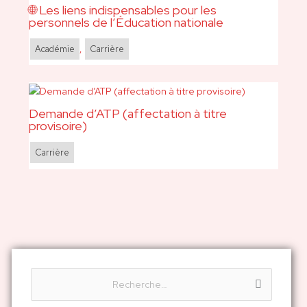
🌐 Les liens indispensables pour les
personnels de l’Éducation nationale
Académie
,
Carrière
Demande d’ATP (affectation à titre
provisoire)
Carrière
R
e