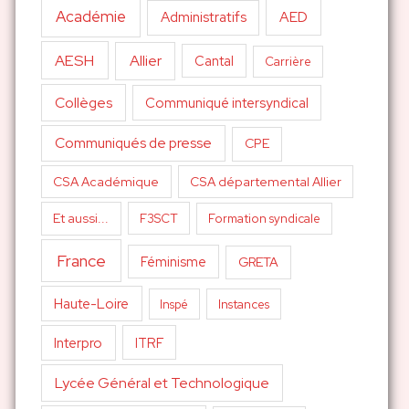
Académie
AED
Administratifs
AESH
Allier
Cantal
Carrière
Collèges
Communiqué intersyndical
Communiqués de presse
CPE
CSA Académique
CSA départemental Allier
Et aussi...
F3SCT
Formation syndicale
France
Féminisme
GRETA
Haute-Loire
Inspé
Instances
Interpro
ITRF
Lycée Général et Technologique