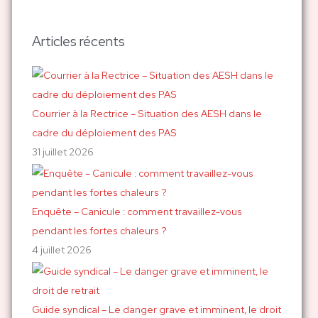
c
h
Articles récents
e
r
c
h
Courrier à la Rectrice – Situation des AESH dans le
e
cadre du déploiement des PAS
r
31 juillet 2026
:
Enquête – Canicule : comment travaillez-vous
pendant les fortes chaleurs ?
4 juillet 2026
Guide syndical – Le danger grave et imminent, le droit