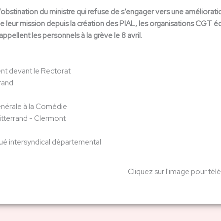
 l’obstination du ministre qui refuse de s’engager vers une améliorat
de leur mission depuis la création des PIAL, les organisations C
ppellent les personnels à la grève le 8 avril.
t devant le Rectorat
rand
nérale à la Comédie
itterrand - Clermont
 intersyndical départemental
Cliquez sur l'image pour tél