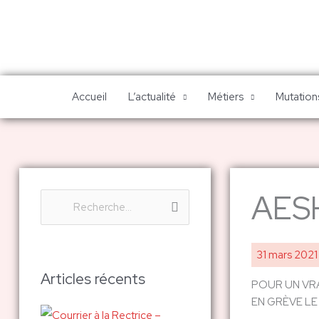
Aller
au
contenu
Accueil
L’actualité
Métiers
Mutations
AESH 
R
e
c
31 mars 202
h
Articles récents
POUR UN VRA
e
EN GRÈVE LE 8
r