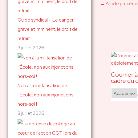
←
Article précéde
Guide syndical – Le danger
grave et imminent, le droit de
retrait
3 juillet 2026
Courrier à
cadre du 
Non à la militarisation de
Académie
l’École, non aux injonctions
hors-sol !
3 juillet 2026