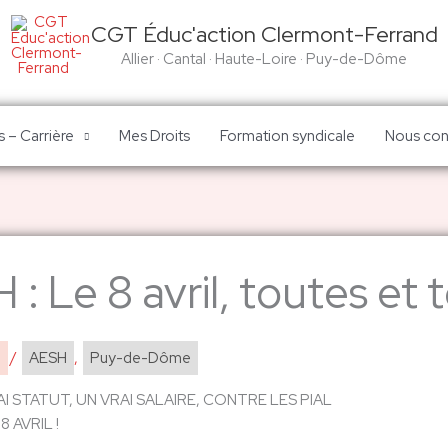
CGT Éduc'action Clermont-Ferrand
Allier · Cantal · Haute-Loire · Puy-de-Dôme
 – Carrière
Mes Droits
Formation syndicale
Nous con
: Le 8 avril, toutes et 
1
/
AESH
,
Puy-de-Dôme
I STATUT, UN VRAI SALAIRE, CONTRE LES PIAL
 AVRIL !