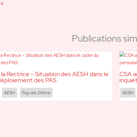
nt
Publications simi
 la Rectrice – Situation des AESH dans le
CSA ac
déploiement des PAS
inquié
,
AESH
,
Puy-de-Dôme
AESH