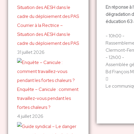
En réponse à
c
dégradation 
h
éducation 63 a
Courrier à la Rectrice –
e
Situation des AESH dans le
r
- 10h00 -
Rassemblemen
cadre du déploiement des PAS
Clermont-Fer
31 juillet 2026
:
- 12h00 -
Assemblée gé
Bd François M
Le communiqué
Enquête – Canicule : comment
travaillez-vous pendant les
fortes chaleurs ?
4 juillet 2026