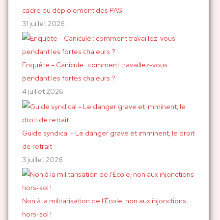
e
cadre du déploiement des PAS
r
31 juillet 2026
:
Enquête – Canicule : comment travaillez-vous
pendant les fortes chaleurs ?
4 juillet 2026
Guide syndical – Le danger grave et imminent, le droit
de retrait
3 juillet 2026
Non à la militarisation de l’École, non aux injonctions
hors-sol !