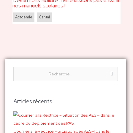
Désarmons Bolloré : ne le laissons pas envahir
nos manuels scolaires !
Académie
,
Cantal
R
e
c
h
Articles récents
e
r
c
h
Courrier à la Rectrice – Situation des AESH dans le