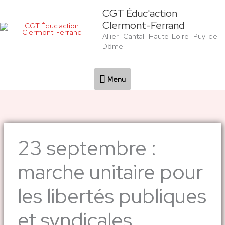
Aller
Menu
CGT Éduc'action
au
Clermont-Ferrand
contenu
Allier · Cantal · Haute-Loire · Puy-de-
Dôme
Menu
23 septembre :
marche unitaire pour
les libertés publiques
et syndicales