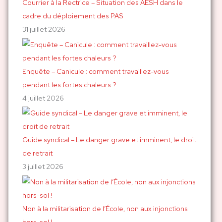
h
Courrier à la Rectrice – Situation des AESH dans le
e
cadre du déploiement des PAS
r
31 juillet 2026
:
Enquête – Canicule : comment travaillez-vous
pendant les fortes chaleurs ?
4 juillet 2026
Guide syndical – Le danger grave et imminent, le droit
de retrait
3 juillet 2026
Non à la militarisation de l’École, non aux injonctions
hors-sol !