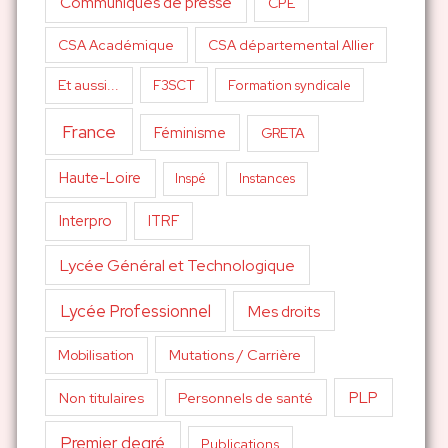
Communiqués de presse
CPE
CSA Académique
CSA départemental Allier
Et aussi...
F3SCT
Formation syndicale
France
Féminisme
GRETA
Haute-Loire
Inspé
Instances
Interpro
ITRF
Lycée Général et Technologique
Lycée Professionnel
Mes droits
Mutations / Carrière
Mobilisation
PLP
Non titulaires
Personnels de santé
Premier degré
Publications