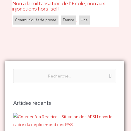
Non à la militarisation de l’École, non aux
injonctions hors-sol !
Communiqués de presse
,
France
,
Une
R
e
c
h
Articles récents
e
r
c