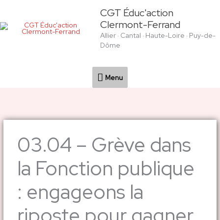
Aller
Menu
CGT Éduc'action
au
Clermont-Ferrand
contenu
Allier · Cantal · Haute-Loire · Puy-de-
Dôme
Menu
03.04 – Grève dans
la Fonction publique
: engageons la
riposte pour gagner