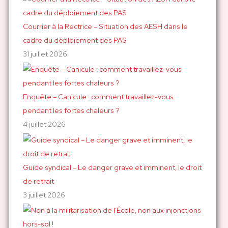
c
h
Courrier à la Rectrice – Situation des AESH dans le
e
cadre du déploiement des PAS
r
31 juillet 2026
:
Enquête – Canicule : comment travaillez-vous
pendant les fortes chaleurs ?
4 juillet 2026
Guide syndical – Le danger grave et imminent, le droit
de retrait
3 juillet 2026