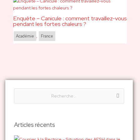
Enquête – Canicule : comment travaillez-vous
pendant les fortes chaleurs ?
Académie
,
France
R
e
c
h
Articles récents
e
r