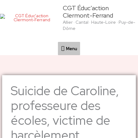
Aller
Menu
CGT Éduc'action
au
Clermont-Ferrand
contenu
Allier · Cantal · Haute-Loire · Puy-de-
Dôme
Menu
Suicide de Caroline,
professeure des
écoles, victime de
harcèlement