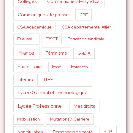
Collèges
Communiqué intersyndical
Communiqués de presse
CPE
CSA Académique
CSA départemental Allier
Et aussi...
F3SCT
Formation syndicale
France
Féminisme
GRETA
Haute-Loire
Inspé
Instances
Interpro
ITRF
Lycée Général et Technologique
Lycée Professionnel
Mes droits
Mutations / Carrière
Mobilisation
PLP
Non titulaires
Personnels de santé