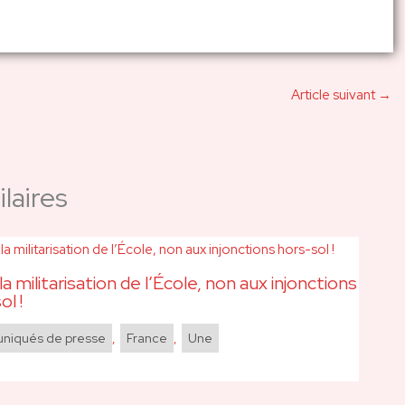
Article suivant
→
laires
la militarisation de l’École, non aux injonctions
ol !
iqués de presse
,
France
,
Une