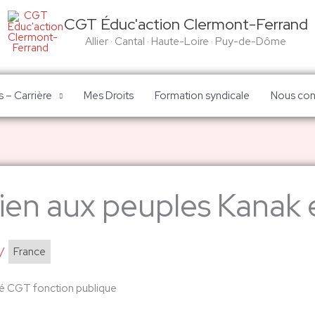
CGT Éduc'action Clermont-Ferrand
Allier · Cantal · Haute-Loire · Puy-de-Dôme
 – Carrière
Mes Droits
Formation syndicale
Nous con
ien aux peuples Kanak e
/
France
 CGT fonction publique