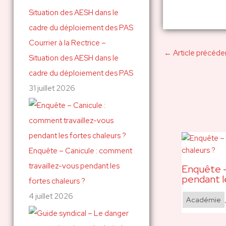
c
h
Courrier à la Rectrice –
e
←
Article précéde
Situation des AESH dans le
r
cadre du déploiement des PAS
31 juillet 2026
:
Enquête – Canicule : comment
travaillez-vous pendant les
Enquête –
pendant l
fortes chaleurs ?
4 juillet 2026
Académie