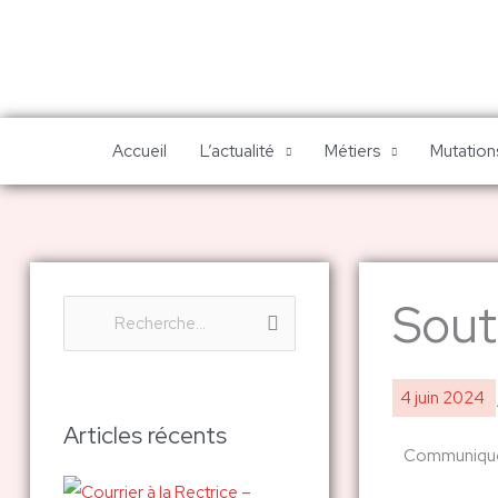
Aller
au
contenu
Accueil
L’actualité
Métiers
Mutations
Sout
R
e
c
4 juin 2024
h
Articles récents
Communiqué
e
r