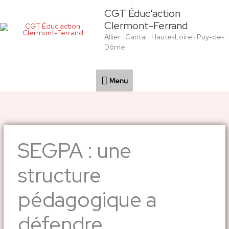
Aller
Menu
CGT Éduc'action
au
Clermont-Ferrand
contenu
Allier · Cantal · Haute-Loire · Puy-de-
Dôme
Menu
SEGPA : une
structure
pédagogique a
défendre