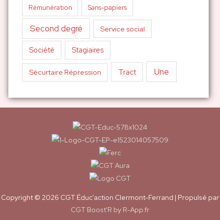
Sans-papiers
Rémunération
Second degré
Service social
Société
Stagiaires
Une
Tract
Sécurtaire Répression
Copyright © 2026
CGT Éduc'action Clermont-Ferrand
| Propulsé par
CGT Boost'R by R-App.fr