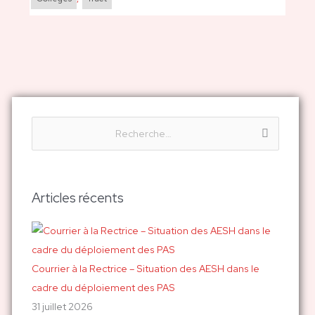
R
e
c
h
Articles récents
e
r
c
h
Courrier à la Rectrice – Situation des AESH dans le
e
cadre du déploiement des PAS
r
31 juillet 2026