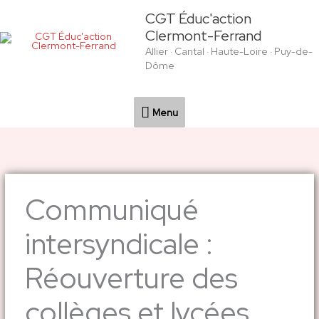
Aller
Menu
CGT Éduc'action
au
Clermont-Ferrand
contenu
Allier · Cantal · Haute-Loire · Puy-de-
Dôme
Menu
Communiqué
intersyndicale :
Réouverture des
collèges et lycées