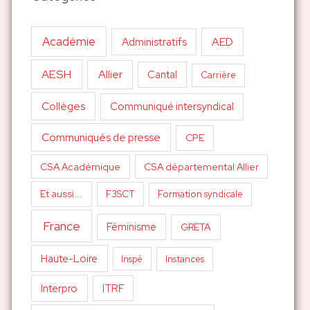
Académie
AED
Administratifs
AESH
Allier
Cantal
Carrière
Collèges
Communiqué intersyndical
Communiqués de presse
CPE
CSA Académique
CSA départemental Allier
Et aussi...
F3SCT
Formation syndicale
France
Féminisme
GRETA
Haute-Loire
Inspé
Instances
Interpro
ITRF