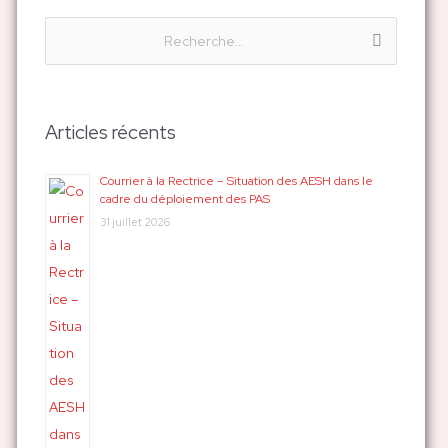
R
e
c
h
Articles récents
e
r
Courrier à la Rectrice – Situation des AESH dans le
cadre du déploiement des PAS
c
31 juillet 2026
h
e
r
: