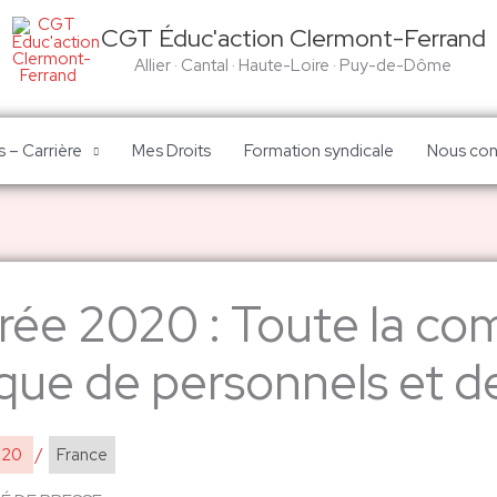
CGT Éduc'action Clermont-Ferrand
Allier · Cantal · Haute-Loire · Puy-de-Dôme
 – Carrière
Mes Droits
Formation syndicale
Nous con
rée 2020 : Toute la c
ue de personnels et d
020
/
France