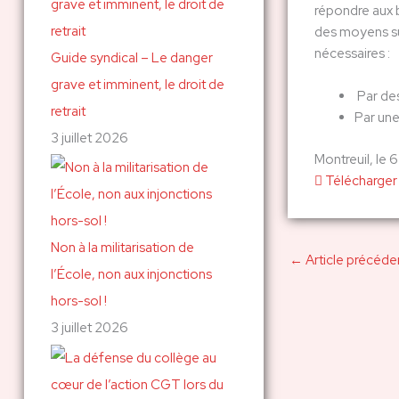
répondre aux b
des moyens su
nécessaires :
Guide syndical – Le danger
grave et imminent, le droit de
Par des
retrait
Par une
3 juillet 2026
Montreuil, le
Télécharger
Non à la militarisation de
←
Article précéde
l’École, non aux injonctions
hors-sol !
3 juillet 2026