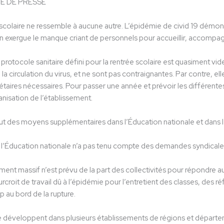
 DE PRESSE
scolaire ne ressemble à aucune autre. L’épidémie de civid 19 démontre
n exergue le manque criant de personnels pour accueillir, accompagn
e protocole sanitaire défini pour la rentrée scolaire est quasiment 
a circulation du virus, et ne sont pas contraignantes. Par contre, el
ires nécessaires. Pour passer une année et prévoir les différentes co
anisation de l’établissement.
faut des moyens supplémentaires dans l’Éducation nationale et dans le
e l’Éducation nationale n’a pas tenu compte des demandes syndicale
ent massif n’est prévu de la part des collectivités pour répondre au
rcroit de travail dû à l’épidémie pour l’entretient des classes, des réf
 au bord de la rupture.
 développent dans plusieurs établissements de régions et départeme