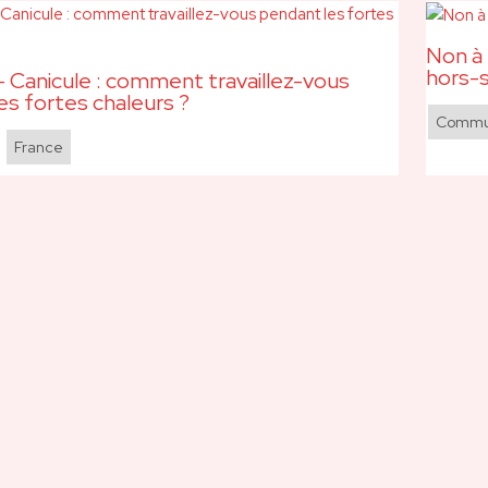
Non à 
hors-s
 Canicule : comment travaillez-vous
es fortes chaleurs ?
Commun
,
France