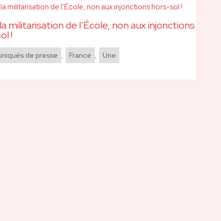
la militarisation de l’École, non aux injonctions
ol !
iqués de presse
,
France
,
Une