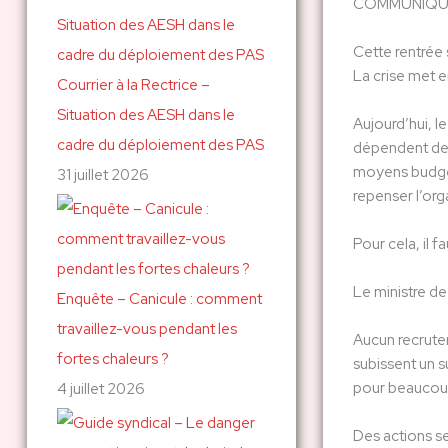
COMMUNIQUÉ
c
Cette rentrée 
h
La crise met e
Courrier à la Rectrice –
e
Situation des AESH dans le
r
Aujourd’hui, l
cadre du déploiement des PAS
dépendent de l
moyens budgéta
31 juillet 2026
:
repenser l’org
Pour cela, il 
Le ministre d
Enquête – Canicule : comment
travaillez-vous pendant les
Aucun recrutem
fortes chaleurs ?
subissent un su
pour beaucoup
4 juillet 2026
Des actions se