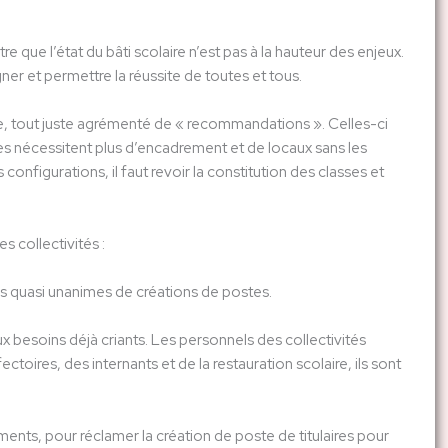
 que l’état du bâti scolaire n’est pas à la hauteur des enjeux.
er et permettre la réussite de toutes et tous.
vide, tout juste agrémenté de « recommandations ». Celles-ci
les nécessitent plus d’encadrement et de locaux sans les
nfigurations, il faut revoir la constitution des classes et
s collectivités :
s quasi unanimes de créations de postes.
x besoins déjà criants. Les personnels des collectivités
ectoires, des internants et de la restauration scolaire, ils sont
nts, pour réclamer la création de poste de titulaires pour