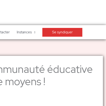
Se syndiquer
tacter
Instances
ommunauté éducative
e moyens !