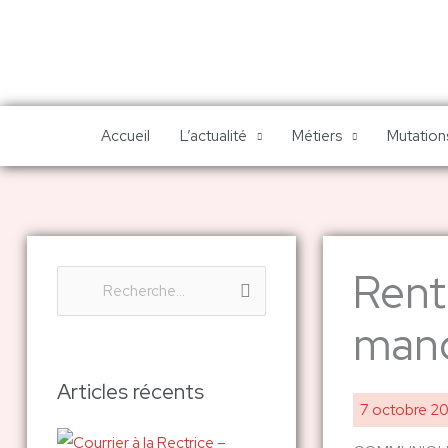
Aller
au
contenu
Accueil
L’actualité
Métiers
Mutations
Rent
R
e
manq
c
h
Articles récents
7 octobre 2
e
r