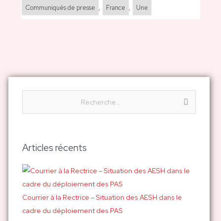
Communiqués de presse
,
France
,
Une
R
e
c
h
Articles récents
e
r
c
h
Courrier à la Rectrice – Situation des AESH dans le
e
cadre du déploiement des PAS