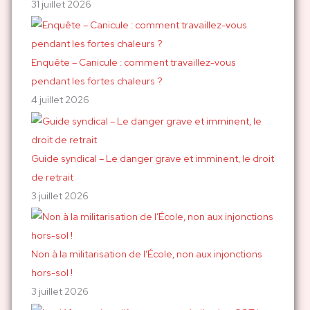
r
31 juillet 2026
:
Enquête – Canicule : comment travaillez-vous
pendant les fortes chaleurs ?
4 juillet 2026
Guide syndical – Le danger grave et imminent, le droit
de retrait
3 juillet 2026
Non à la militarisation de l’École, non aux injonctions
hors-sol !
3 juillet 2026