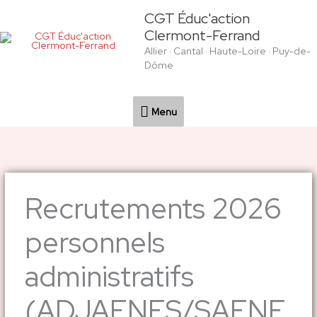
Aller
Menu
CGT Éduc'action
au
Clermont-Ferrand
contenu
Allier · Cantal · Haute-Loire · Puy-de-
Dôme
Menu
Recrutements 2026
personnels
administratifs
(ADJAENES/SAENE