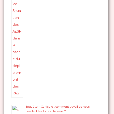
r
:
Enquête – Canicule : comment travaillez-vous
pendant les fortes chaleurs ?