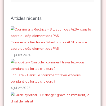
e
c
h
Articles récents
e
r
c
h
Courrier à la Rectrice – Situation des AESH dans le
e
cadre du déploiement des PAS
r
31 juillet 2026
:
Enquête – Canicule : comment travaillez-vous
pendant les fortes chaleurs ?
4 juillet 2026