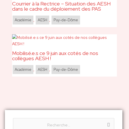
Courrier à la Rectrice – Situation des AESH
dans le cadre du déploiement des PAS
Académie
,
AESH
,
Puy-de-Dôme
Mobilisé.e.s ce 9 juin aux cotés de nos
collègues AESH !
Académie
,
AESH
,
Puy-de-Dôme
R