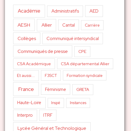
Académie
AED
Administratifs
AESH
Allier
Cantal
Carrière
Collèges
Communiqué intersyndical
Communiqués de presse
CPE
CSA Académique
CSA départemental Allier
Et aussi...
F3SCT
Formation syndicale
France
Féminisme
GRETA
Haute-Loire
Inspé
Instances
Interpro
ITRF
Lycée Général et Technologique