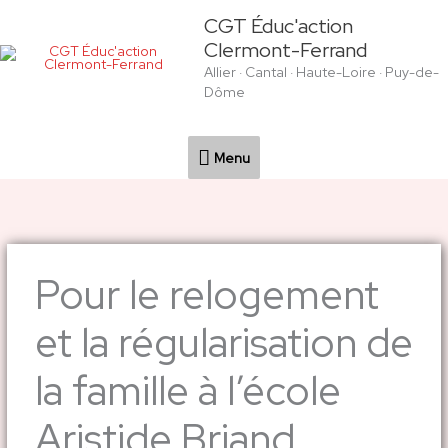
Aller
Menu
CGT Éduc'action
au
Clermont-Ferrand
contenu
Allier · Cantal · Haute-Loire · Puy-de-
Dôme
Menu
Pour le relogement
et la régularisation de
la famille à l’école
Aristide Briand