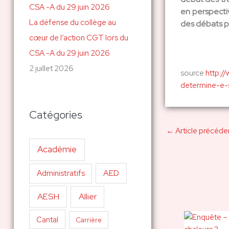
en perspecti
La défense du collège au
des débats p
cœur de l’action CGT lors du
CSA -A du 29 juin 2026
2 juillet 2026
source
http:/
determine-e-
Catégories
←
Article précéde
Académie
AED
Administratifs
AESH
Allier
Cantal
Carrière