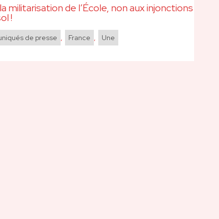
la militarisation de l’École, non aux injonctions
ol !
iqués de presse
,
France
,
Une