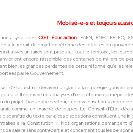
Mobilisé-e-s et toujours aussi
ations syndicales
CGT Éduc’action
, FAEN, FNEC-FP-FO, FS
s pour le retrait du projet de réforme des retraites du gouve
es initiatives unitaires sont prises sur tout le territoire, les j
janvier ont encore rassemblé des centaines de milliers de p
ient bien les grandes perdantes de cette réforme qu’elles reje
 portées par le Gouvernement.
nseil d’État est un désaveu cinglant à la stratégie gouvern
ngereuse. Il confirme nos analyses d’une réforme qui méprise les 
flou du projet. Dans notre secteur, la « revalorisation » propos
paraît comme un marché de dupes. Le Conseil d’État déclar
disparaître du texte car « ces dispositions constituent une i
ontraires à la Constitution ». Nos organisations demandent d
 de salaire sans contrepartie et concernant tous les personne