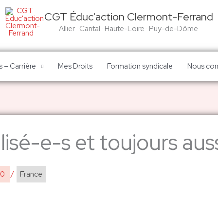
CGT Éduc'action Clermont-Ferrand
Allier · Cantal · Haute-Loire · Puy-de-Dôme
 – Carrière
Mes Droits
Formation syndicale
Nous con
lisé-e-s et toujours au
20
/
France