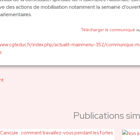
ve des actions de mobilisation notamment la semaine d’ouvert
arlementaires.
Télécharger le communiqué
a
/www.cgteduc.fr/index.php/actualit-mainmenu-352/communiqus-
s
nt
Publications simi