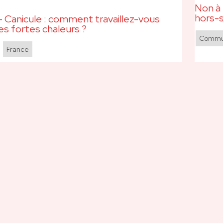
Non à 
hors-s
 Canicule : comment travaillez-vous
es fortes chaleurs ?
Commun
,
France