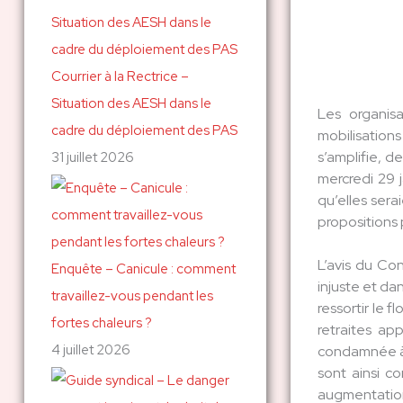
c
h
Courrier à la Rectrice –
e
Situation des AESH dans le
r
Les organis
cadre du déploiement des PAS
mobilisation
s’amplifie, d
31 juillet 2026
:
mercredi 29 
qu’elles sera
propositions
L’avis du Co
Enquête – Canicule : comment
injuste et da
travaillez-vous pendant les
ressortir le 
fortes chaleurs ?
retraites ap
4 juillet 2026
condamnée à 
sont ainsi c
augmentations