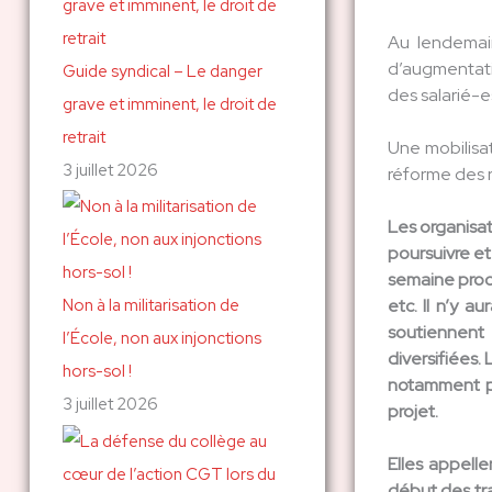
Au lendemain
d’augmentatio
Guide syndical – Le danger
des salarié-e
grave et imminent, le droit de
retrait
Une mobilisat
3 juillet 2026
réforme des re
Les organisa
poursuivre et
semaine proch
etc. Il n’y a
Non à la militarisation de
soutiennent 
l’École, non aux injonctions
diversifiées.
hors-sol !
notamment pa
3 juillet 2026
projet.
Elles appelle
début des tra