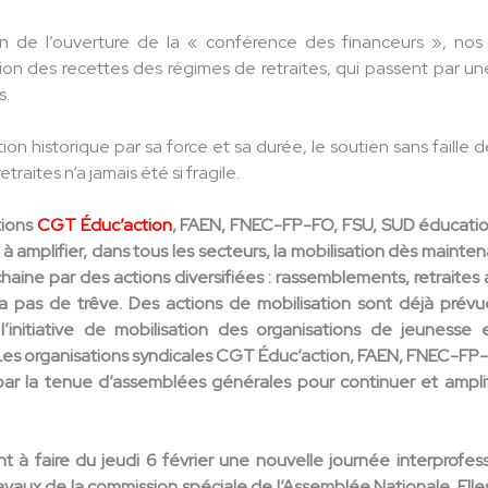
 de l’ouverture de la « conférence des financeurs », nos or
n des recettes des régimes de retraites, qui passent par une m
s.
ion historique par sa force et sa durée, le soutien sans faille de
traites n’a jamais été si fragile.
tions
CGT Éduc’action
, FAEN, FNEC-FP-FO, FSU, SUD éducation
 à amplifier, dans tous les secteurs, la mobilisation dès mainte
aine par des actions diversifiées : rassemblements, retraites
ura pas de trêve. Des actions de mobilisation sont déjà prévu
l’initiative de mobilisation des organisations de jeunesse 
 Les organisations syndicales CGT Éduc’action, FAEN, FNEC-FP-
r la tenue d’assemblées générales pour continuer et amplifier
nt à faire du jeudi 6 février une nouvelle journée interprofe
vaux de la commission spéciale de l’Assemblée Nationale. Elles 