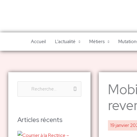
Aller
au
contenu
Accueil
L’actualité
Métiers
Mutations
Mobil
R
e
reven
c
h
Articles récents
19 janvier 2
e
r