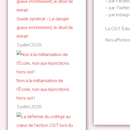
– par Faceb
– par Twitter
– par Instag
Guide syndical – Le danger
grave et imminent, le droit de
La CGT Éduc
retrait
Nos affiches
3 juillet 2026
Non à la militarisation de
l’École, non aux injonctions
hors-sol !
3 juillet 2026