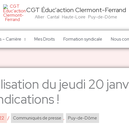
CGT Éduc'action Clermont-Ferrand
Allier · Cantal · Haute-Loire · Puy-de-Dôme
 – Carrière
Mes Droits
Formation syndicale
Nous con
isation du jeudi 20 janv
dications !
022
/
Communiqués de presse
,
Puy-de-Dôme