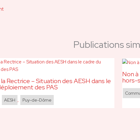
nt
Publications simi
Non à 
hors-s
 la Rectrice – Situation des AESH dans le
déploiement des PAS
Commun
,
AESH
,
Puy-de-Dôme