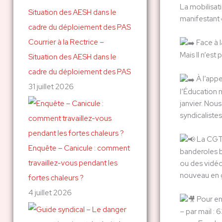
La mobilisat
c
manifestant·e
h
Courrier à la Rectrice –
Face à l
e
Mais Il n’est
Situation des AESH dans le
r
cadre du déploiement des PAS
À l’appe
31 juillet 2026
:
l’Éducation 
janvier. Nous
syndicaliste
La CGT 
Enquête – Canicule : comment
banderoles b
travaillez-vous pendant les
ou des vidéo
nouveau en g
fortes chaleurs ?
4 juillet 2026
Pour en
– par mail : 