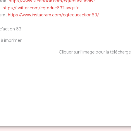
ook :
https://www.facebook.com/cgteducation63
 :
https://twitter.com/cgteduc63?lang=fr
ram :
https://www.instagram.com/cgteducaction63/
’action 63
 à imprimer
Cliquer sur l’image pour la téléchar