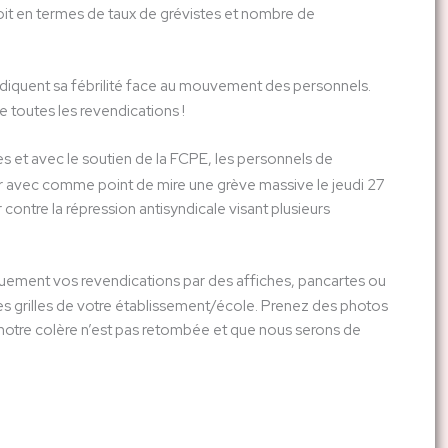
oit en termes de taux de grévistes et nombre de
ndiquent sa fébrilité face au mouvement des personnels.
de toutes les revendications !
 et avec le soutien de la FCPE, les personnels de
vier avec comme point de mire une grève massive le jeudi 27
 contre la répression antisyndicale visant plusieurs
uement vos revendications par des affiches, pancartes ou
es grilles de votre établissement/école. Prenez des photos
notre colère n’est pas retombée et que nous serons de