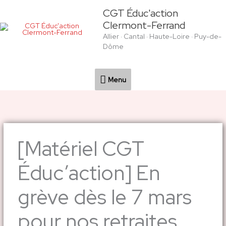
Aller
Menu
CGT Éduc'action
au
Clermont-Ferrand
contenu
Allier · Cantal · Haute-Loire · Puy-de-
Dôme
Menu
[Matériel CGT
Éduc’action] En
grève dès le 7 mars
pour nos retraites