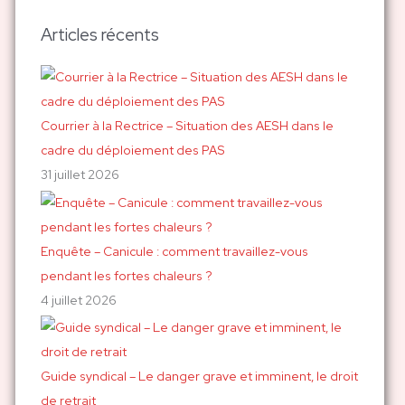
c
h
Articles récents
e
r
c
h
Courrier à la Rectrice – Situation des AESH dans le
e
cadre du déploiement des PAS
r
31 juillet 2026
:
Enquête – Canicule : comment travaillez-vous
pendant les fortes chaleurs ?
4 juillet 2026
Guide syndical – Le danger grave et imminent, le droit
de retrait