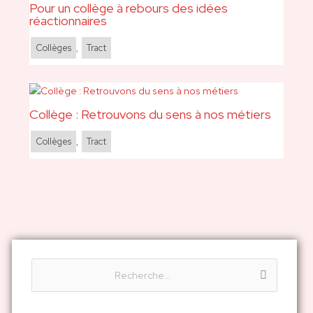
Pour un collège à rebours des idées
réactionnaires
Collèges
,
Tract
Collège : Retrouvons du sens à nos métiers
Collèges
,
Tract
R
e