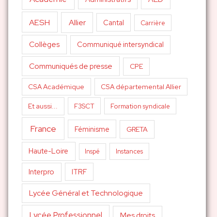
AESH
Allier
Cantal
Carrière
Collèges
Communiqué intersyndical
Communiqués de presse
CPE
CSA Académique
CSA départemental Allier
Et aussi...
F3SCT
Formation syndicale
France
Féminisme
GRETA
Haute-Loire
Inspé
Instances
Interpro
ITRF
Lycée Général et Technologique
Lycée Professionnel
Mes droits