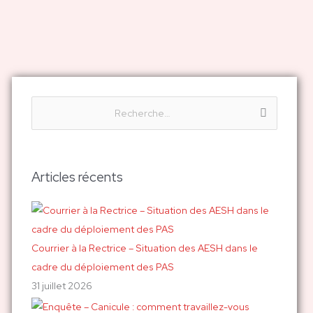
R
e
c
h
Articles récents
e
r
c
h
Courrier à la Rectrice – Situation des AESH dans le
e
cadre du déploiement des PAS
r
31 juillet 2026