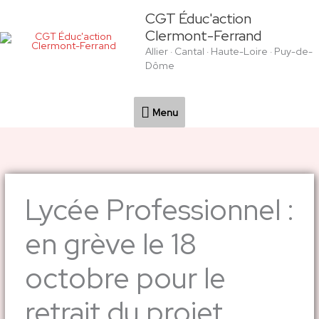
Aller
Menu
CGT Éduc'action
au
Clermont-Ferrand
contenu
Allier · Cantal · Haute-Loire · Puy-de-
Dôme
Menu
Lycée Professionnel :
en grève le 18
octobre pour le
retrait du projet