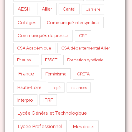
AESH
Allier
Cantal
Carrière
Collèges
Communiqué intersyndical
Communiqués de presse
CPE
CSA Académique
CSA départemental Allier
Et aussi...
F3SCT
Formation syndicale
France
Féminisme
GRETA
Haute-Loire
Inspé
Instances
Interpro
ITRF
Lycée Général et Technologique
Lycée Professionnel
Mes droits