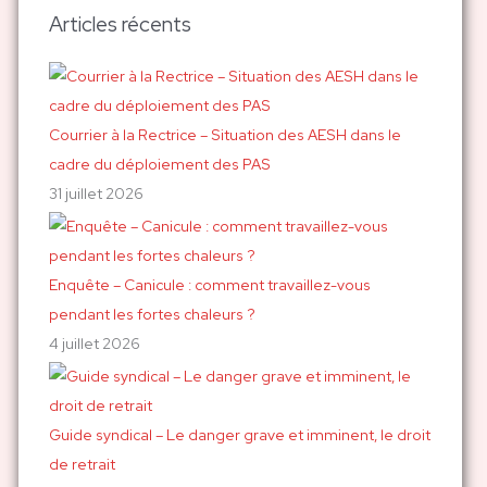
h
Articles récents
e
r
c
h
Courrier à la Rectrice – Situation des AESH dans le
e
cadre du déploiement des PAS
r
31 juillet 2026
:
Enquête – Canicule : comment travaillez-vous
pendant les fortes chaleurs ?
4 juillet 2026
Guide syndical – Le danger grave et imminent, le droit
de retrait