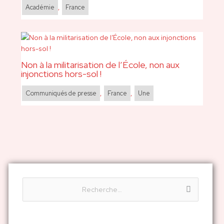
Académie
,
France
Non à la militarisation de l’École, non aux
injonctions hors-sol !
Communiqués de presse
,
France
,
Une
R
e
c