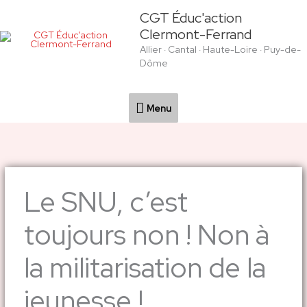
Aller
Menu
CGT Éduc'action
au
Clermont-Ferrand
contenu
Allier · Cantal · Haute-Loire · Puy-de-
Dôme
Menu
Le SNU, c’est
toujours non ! Non à
la militarisation de la
jeunesse !