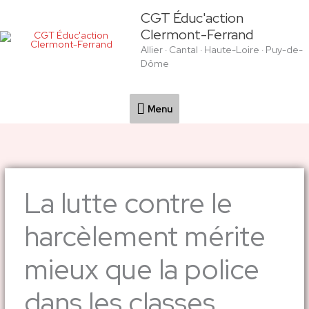
Aller
Menu
CGT Éduc'action
au
Clermont-Ferrand
contenu
Allier · Cantal · Haute-Loire · Puy-de-
Dôme
Menu
La lutte contre le
harcèlement mérite
mieux que la police
dans les classes…