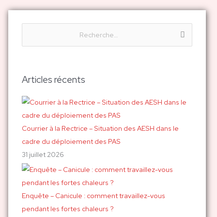
R
e
c
h
Articles récents
e
r
c
h
Courrier à la Rectrice – Situation des AESH dans le
e
cadre du déploiement des PAS
r
31 juillet 2026
:
Enquête – Canicule : comment travaillez-vous
pendant les fortes chaleurs ?