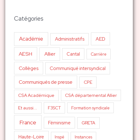
Catégories
Académie
AED
Administratifs
AESH
Allier
Cantal
Carrière
Collèges
Communiqué intersyndical
Communiqués de presse
CPE
CSA Académique
CSA départemental Allier
Et aussi...
F3SCT
Formation syndicale
France
Féminisme
GRETA
Haute-Loire
Inspé
Instances